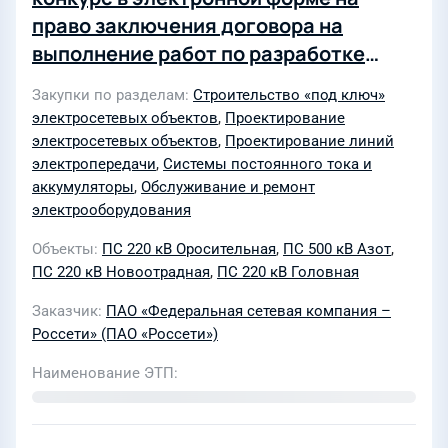
право заключения договора на
выполнение работ по разработке
рабочей документации, СМР, ПНР,
Закупки по разделам
Строительство «под ключ»
поставке оборудования и материалов
электросетевых объектов
,
Проектирование
по инвестиционному проекту
электросетевых объектов
,
Проектирование линий
«Техперевооружение ПС 500 кВ Азот,
электропередачи
,
Системы постоянного тока и
аккумуляторы
,
Обслуживание и ремонт
ПС 220 кВ Головная, ПС 220 кВ
электрооборудования
Оросительная, ПС 220 кВ Ново-
Отрадная в части замены
Объекты
ПС 220 кВ Оросительная
,
ПС 500 кВ Азот
,
ПС 220 кВ Новоотрадная
,
ПС 220 кВ Головная
аккумуляторных батарей (4 шт.)»
Заказчик
ПАО «Федеральная сетевая компания –
Россети» (ПАО «Россети»)
Наименование ЭТП