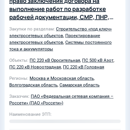
право заключения договора на
выполнение работ по разработке
рабочей документации, СМР, ПНР,
поставке оборудования и материалов
Закупки по разделам
Строительство «под ключ»
по инвестиционному проекту
электросетевых объектов
,
Проектирование
«Техперевооружение ПС 500 кВ Азот,
электросетевых объектов
,
Системы постоянного
ПС 220 кВ Головная, ПС 220 кВ
тока и аккумуляторы
Оросительная, ПС 220 кВ Ново-
Объекты
ПС 220 кВ Оросительная
,
ПС 500 кВ Азот
,
Отрадная в части замены
ПС 220 кВ Новоотрадная
,
ПС 220 кВ Головная
аккумуляторных батарей (4 шт.)»
Регионы
Москва и Московская область
,
Волгоградская область
,
Самарская область
Заказчик
ПАО «Федеральная сетевая компания –
Россети» (ПАО «Россети»)
Наименование ЭТП