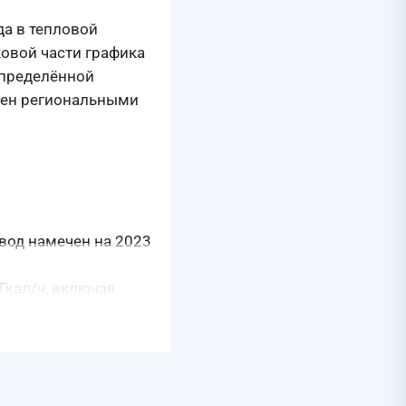
да в тепловой
ковой части графика
спределённой
ечен региональными
ввод намечен на 2023
Гкал/ч, включая