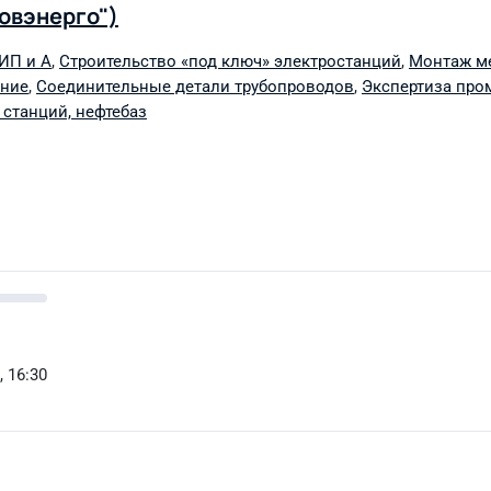
овэнерго")
ИП и А
,
Строительство «под ключ» электростанций
,
Монтаж ме
ание
,
Соединительные детали трубопроводов
,
Экспертиза пр
 станций, нефтебаз
, 16:30