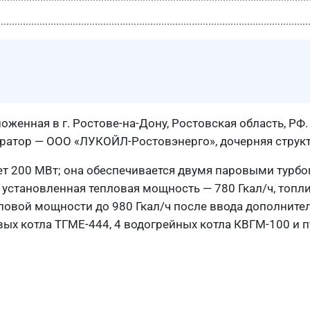
женная в г. Ростове-на-Дону, Ростовская область, РФ.
ператор — ООО «ЛУКОЙЛ-Ростовэнерго», дочерняя стру
т 200 МВт; она обеспечивается двумя паровыми турб
 установленная тепловая мощность — 780 Гкал/ч, топл
тепловой мощности до 980 Гкал/ч после ввода дополнит
вых котла ТГМЕ-444, 4 водогрейных котла КВГМ-100 и п