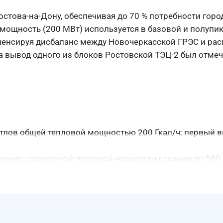
това-на-Дону, обеспечивая до 70 % потребности горо
мощность (200 МВт) используется в базовой и полупи
мпенсируя дисбаланс между Новочеркасской ГРЭС и ра
да вывод одного из блоков Ростовской ТЭЦ-2 был отм
котлов общей тепловой мощностью 200 Гкал/ч; первый 
ичение совокупной тепловой мощности станции до 980 
а.