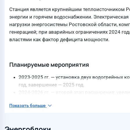
Станция является крупнейшим теплоисточником Рос
энергии и горячем водоснабжении. Электрическая 
нагрузки энергосистемы Ростовской области, ко
генерацией; при аварийных ограничениях 2024 го
властями как фактор дефицита мощности.
Планируемые мероприятия
2023-2025 гг. — установка двух водогрейных 
год, завершение — 2025 год.
2024-2026 гг. — второй этап расширения: увел
реконструкцию теплофикационных сетей город
Показать больше
Энергоблоки