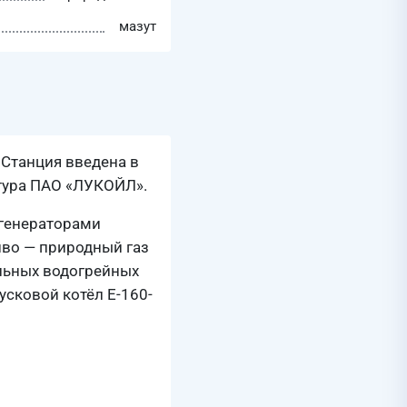
мазут
 Станция введена в
ктура ПАО «ЛУКОЙЛ».
огенераторами
иво — природный газ
ельных водогрейных
усковой котёл Е-160-