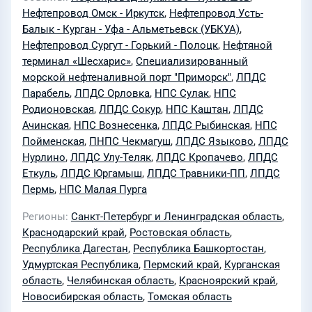
Нефтепровод Омск - Иркутск
,
Нефтепровод Усть-
Балык - Курган - Уфа - Альметьевск (УБКУА)
,
Нефтепровод Сургут - Горький - Полоцк
,
Нефтяной
терминал «Шесхарис»
,
Специализированный
морской нефтеналивной порт "Приморск"
,
ЛПДС
Парабель
,
ЛПДС Орловка
,
НПС Сулак
,
НПС
Родионовская
,
ЛПДС Сокур
,
НПС Каштан
,
ЛПДС
Ачинская
,
НПС Вознесенка
,
ЛПДС Рыбинская
,
НПС
Пойменская
,
ПНПС Чекмагуш
,
ЛПДС Языково
,
ЛПДС
Нурлино
,
ЛПДС Улу-Теляк
,
ЛПДС Кропачево
,
ЛПДС
Еткуль
,
ЛПДС Юргамыш
,
ЛПДС Травники-ПП
,
ЛПДС
Пермь
,
НПС Малая Пурга
Регионы
Санкт-Петербург и Ленинградская область
,
Краснодарский край
,
Ростовская область
,
Республика Дагестан
,
Республика Башкортостан
,
Удмуртская Республика
,
Пермский край
,
Курганская
область
,
Челябинская область
,
Красноярский край
,
Новосибирская область
,
Томская область