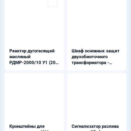
Реактор дугогасящий
Шкаф основных защит
масляный
двухобмоточного
РДМР-2000/10 У1 (20-
трансформатора -
320 А)
ШЭРА-ДЗТ-ВВ-4001
Кронштейны для
Cигнализатор разлива