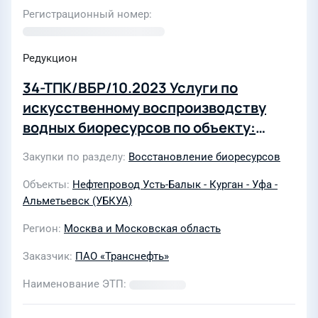
Регистрационный номер
Редукцион
34-ТПК/ВБР/10.2023 Услуги по
искусственному воспроизводству
водных биоресурсов по объекту:
"Магистральный нефтепровод Усть-
Закупки по разделу
Восстановление биоресурсов
Балык-Курган-Уфа-Альметьевск,
d=1220 мм, участок р.Ик-Калейкино,
Объекты
Нефтепровод Усть-Балык - Курган - Уфа -
Альметьевск (УБКУА)
участок 1736-1755,2 км, 1755,2-1797,5
км. Замена основной нитки
Регион
Москва и Московская область
подводного перехода через р. Ик
Заказчик
ПАО «Транснефть»
Ду1200, перенос узлов КПП СОД
резервной нитки на 1737
Наименование ЭТП