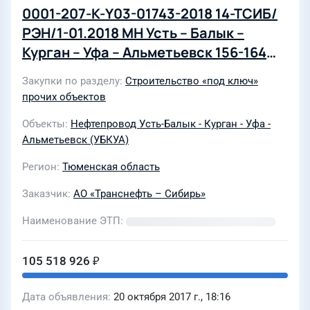
0001-207-К-Y03-01743-2018 14-ТСИБ/
РЭН/1-01.2018 МН Усть – Балык –
Курган – Уфа – Альметьевск 156-164
км. Ремонт вдольтрассового проезда.
Закупки по разделу
Строительство «под ключ»
Тобольское УМН.
прочих объектов
Объекты
Нефтепровод Усть-Балык - Курган - Уфа -
Альметьевск (УБКУА)
Регион
Тюменская область
Заказчик
АО «Транснефть – Сибирь»
Наименование ЭТП
105 518 926 ₽
Дата объявления
20 октября 2017 г., 18:16