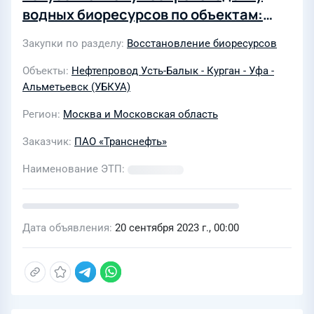
водных биоресурсов по объектам:
"Магистральный нефтепровод Усть-
Закупки по разделу
Восстановление биоресурсов
Балык-Курган-Уфа-Альметьевск,
d=1220 мм, участок р.Ик-Калейкино,
Объекты
Нефтепровод Усть-Балык - Курган - Уфа -
Альметьевск (УБКУА)
участок 1736-1755,2 км, 1755,2-1797,5
км. Замена основной нитки по
Регион
Москва и Московская область
Заказчик
ПАО «Транснефть»
Наименование ЭТП
Дата объявления
20 сентября 2023 г., 00:00