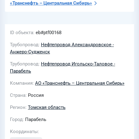
«Транснефть – Центральная Сибирь»
ID объекта
eb#ptf00168
Трубопровод
Нефтепровод Александровское -
Анжеро-Судженск
Трубопровод
Нефтепровод Игольско-Таловое -
Парабель
Компания
АО «Транснефть – Центральная Сибирь»
Страна
Россия
Регион
Томская область
Город
Парабель
Координаты