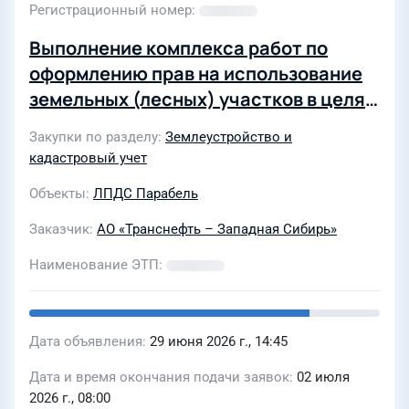
Регистрационный номер
Выполнение комплекса работ по
оформлению прав на использование
земельных (лесных) участков в целях
эксплуатации пожарных водоемов
Закупки по разделу
Землеустройство и
НПС "Парабель"
кадастровый учет
Объекты
ЛПДС Парабель
Заказчик
АО «Транснефть – Западная Сибирь»
Наименование ЭТП
Дата объявления
29 июня 2026 г., 14:45
Дата и время окончания подачи заявок
02 июля
2026 г., 08:00