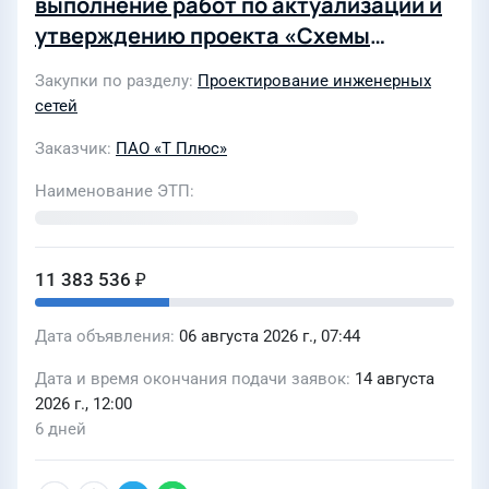
выполнение работ по актуализации и
утверждению проекта «Схемы
теплоснабжения муниципального
Закупки по разделу
Проектирование инженерных
образования «город Екатеринбург»
сетей
до 2045 года» на 2028 год для нужд
Заказчик
ПАО «Т Плюс»
филиала «Свердловский» ПАО «Т
Плюс» (4546846)
Наименование ЭТП
11 383 536 ₽
Дата объявления
06 августа 2026 г., 07:44
Дата и время окончания подачи заявок
14 августа
2026 г., 12:00
6 дней