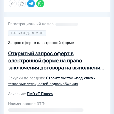
Регистрационный номер
ТОЛЬКО ДЛЯ МСП
Запрос оферт в электронной форме
Открытый запрос оферт в
электронной форме на право
заключения договора на выполнение
работ «ТС. Ремонт тепловых сетей
Закупки по разделу
Строительство «под ключ»
УР» для нужд Филиала «Удмуртский»
тепловых сетей, сетей водоснабжения
ПАО «Т Плюс» (4553190)
Заказчик
ПАО «Т Плюс»
Наименование ЭТП