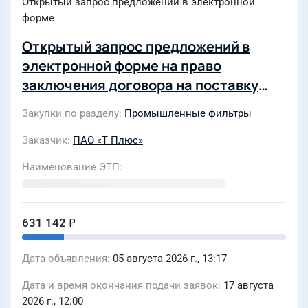
Открытый запрос предложений в электронной
форме
Открытый запрос предложений в
электронной форме на право
заключения договора на поставку
продукции «Элемент фильтр. FTOV
Закупки по разделу
Промышленные фильтры
FP.KN-1000-5» для нужд Филиала
«Удмуртский» ПАО «Т Плюс»
Заказчик
ПАО «Т Плюс»
(4550741)
Наименование ЭТП
631 142 ₽
Дата объявления
05 августа 2026 г., 13:17
Дата и время окончания подачи заявок
17 августа
2026 г., 12:00