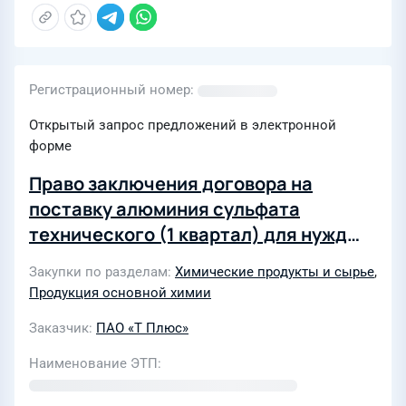
Регистрационный номер
Открытый запрос предложений в электронной
форме
Право заключения договора на
поставку алюминия сульфата
технического (1 квартал) для нужд
филиала «Марий Эл и Чувашии» ПАО
Закупки по разделам
Химические продукты и сырье
,
«Т Плюс» (4553234)
Продукция основной химии
Заказчик
ПАО «Т Плюс»
Наименование ЭТП