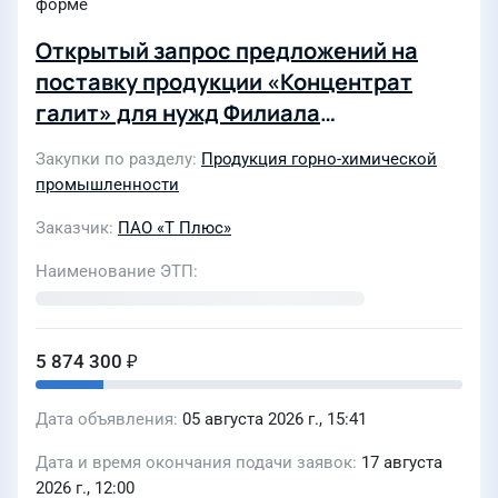
форме
Открытый запрос предложений на
поставку продукции «Концентрат
галит» для нужд Филиала
«Удмуртский» ПАО «Т Плюс».
Закупки по разделу
Продукция горно-химической
(4550803)
промышленности
Заказчик
ПАО «Т Плюс»
Наименование ЭТП
5 874 300 ₽
Дата объявления
05 августа 2026 г., 15:41
Дата и время окончания подачи заявок
17 августа
2026 г., 12:00