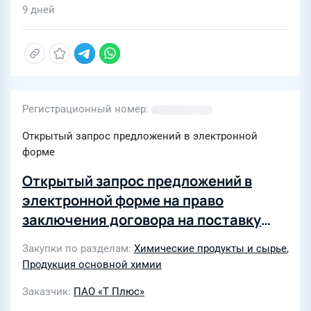
9 дней
Регистрационный номер
Открытый запрос предложений в электронной
форме
Открытый запрос предложений в
электронной форме на право
заключения договора на поставку
продукции «Известь негашеная» для
Закупки по разделам
Химические продукты и сырье
,
нужд Филиала «Удмуртский» ПАО «Т
Продукция основной химии
Плюс» (4550469)
Заказчик
ПАО «Т Плюс»