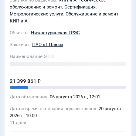
Закупки по разделам
КИП и А
,
Техническое
«Свердловский» ПАО «Т Плюс»
обслуживание и ремонт
,
Сертификация.
(13/27)
Метрологические услуги
,
Обслуживание и ремонт
КИП и А
Объекты
Нижнетуринская ГРЭС
Заказчик
ПАО «Т Плюс»
Наименование ЭТП
21 399 861 ₽
Дата объявления
06 августа 2026 г., 12:01
Дата и время окончания подачи заявок
20 августа
2026 г., 10:00
11 дней