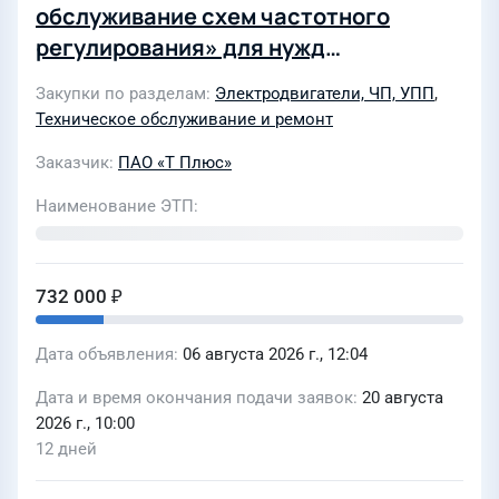
обслуживание схем частотного
регулирования» для нужд
Центральных котельных города
Закупки по разделам
Электродвигатели, ЧП, УПП
,
Екатеринбурга филиала
Техническое обслуживание и ремонт
«Свердловский» ПАО «Т Плюс»
Заказчик
ПАО «Т Плюс»
(14/27)
Наименование ЭТП
732 000 ₽
Дата объявления
06 августа 2026 г., 12:04
Дата и время окончания подачи заявок
20 августа
2026 г., 10:00
12 дней