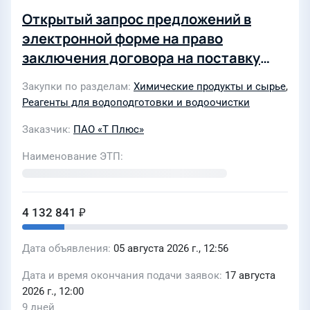
Открытый запрос предложений в
электронной форме на право
заключения договора на поставку
продукции «Гипохлорит натрия» для
Закупки по разделам
Химические продукты и сырье
,
нужд Филиала «Удмуртский» ПАО «Т
Реагенты для водоподготовки и водоочистки
Плюс» (4550501)
Заказчик
ПАО «Т Плюс»
Наименование ЭТП
4 132 841 ₽
Дата объявления
05 августа 2026 г., 12:56
Дата и время окончания подачи заявок
17 августа
2026 г., 12:00
9 дней