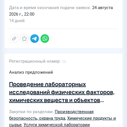
Дата и время окончания подачи заявок
24 августа
2026 г., 22:00
14 дней
Регистрационный номер
Анализ предложений
Проведение лабораторных
исследований физических факторов,
химических веществ и объектов
производственного контроля условий
Закупки по разделам
Производственная
труда на территории Ондской ГЭС
безопасность, охрана труда
,
Химические продукты и
сырье
,
Услуги химической лаборатории