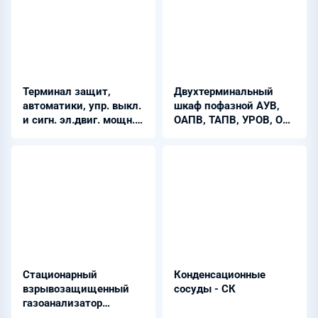
Терминал защит,
Двухтерминальный
автоматики, упр. выкл.
шкаф пофазной АУВ,
и сигн. эл.двиг. мощн.
ОАПВ, ТАПВ, УРОВ, ОБ
менее 5 МВт - ЭКРА
- ШЭЭ 24Х 02020210
217 0501
Стационарный
Конденсационные
взрывозащищенный
сосуды - СК
газоанализатор
водорода -