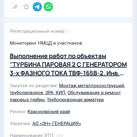
Регистрационный номер
Мониторинг НМЦД и участников
Выполнение работ по объектам
"ТУРБИНА ПАРОВАЯ 2 С ГЕНЕРАТОРОМ
3-х ФАЗНОГО ТОКА ТВФ-165В-2. Инв.
№ ИЭ140189. Техническое
Закупки по разделам
Монтаж металлоконструкций,
перевооружение Замена стопорного
трубопроводов, ЗРА, КИП
,
Обслуживание и ремонт
клапана", "ТУРБИНА ПАРОВАЯ 6 С
паровых турбин
,
Трубопроводная арматура
ГЕНЕРАТОРОМ 3-х ФАЗНОГО ТОКА
Регион
Красноярский край
ТВ-2-150-2. Инв. № ИЭ140193.
Техническое п
Заказчик
АО «ЭН+ ГЕНЕРАЦИЯ»
Наименование ЭТП