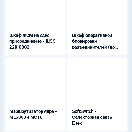
Шкаф ФСМ на одно
Шкаф оперативной
присоединение - ШЭЭ
блокировки
22Х 0802
разъединителей (до
128 КА) - ШЭРА-
ОБ-3001
Маршрутизатор ядра -
SoftSwitch -
ME5000-FMC16
Селекторная связь
Eltex