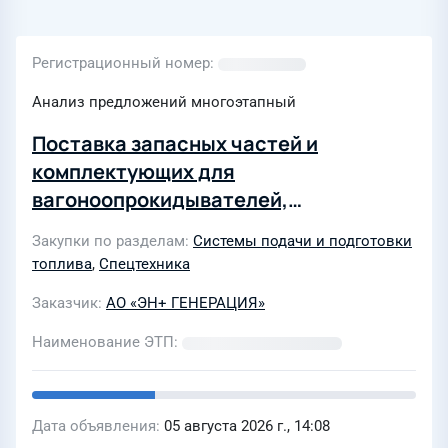
Регистрационный номер
Анализ предложений многоэтапный
Поставка запасных частей и
комплектующих для
вагоноопрокидывателей,
виброрыхлителей и ДФМ для
Закупки по разделам
Системы подачи и подготовки
филиалов ООО «БЭК» в 2027 году
топлива
,
Спецтехника
Заказчик
АО «ЭН+ ГЕНЕРАЦИЯ»
Наименование ЭТП
Дата объявления
05 августа 2026 г., 14:08