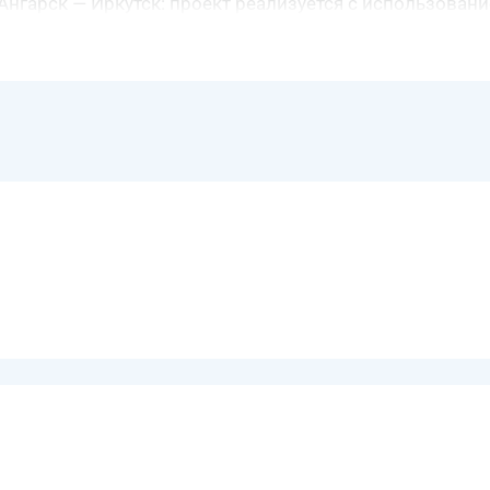
Ангарск — Иркутск: проект реализуется с использован
ой контракт — 2022–2025 гг., объём 8,65 млрд ₽).