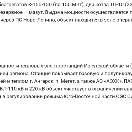
агрегатов К-150-130 (по 150 МВт), два котла ТП-10 (22
 резервное — мазут. Выдача мощности осуществляется 
 через ПС Ново-Ленино, объект находится в зоне опер
ощности тепловых электростанций Иркутской области (
цией региона. Станция покрывает базовую и полупиков
ей и теплом г. Ангарск, п. Мегет, а также АО «АЭХК», П
ВЛ-110 кВ и 220 кВ объект участвует в ограничении а
и в регулировании режима Юго-Восточной части ОЭС С