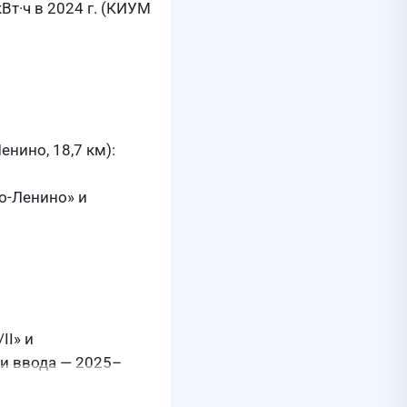
кВт·ч в 2024 г. (КИУМ
нино, 18,7 км):
о-Ленино» и
II» и
ки ввода — 2025–