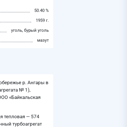
50.40 %
1959 г.
уголь, бурый уголь
мазут
обережье р. Ангары в
грегата № 1),
ООО «Байкальская
я тепловая — 574
нный турбоагрегат