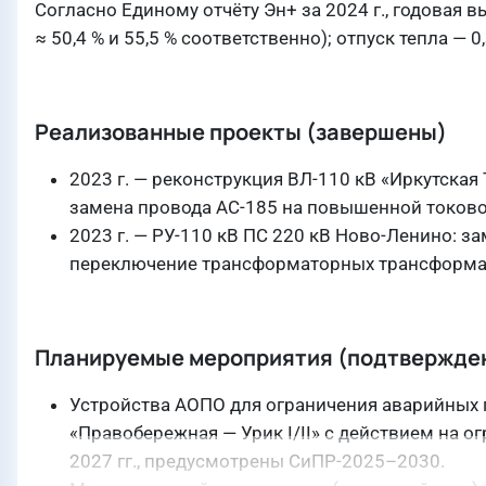
Согласно Единому отчёту Эн+ за 2024 г., годовая вы
≈ 50,4 % и 55,5 % соответственно); отпуск тепла — 0,
Реализованные проекты (завершены)
2023 г. — реконструкция ВЛ-110 кВ «Иркутская
замена провода АС-185 на повышенной токово
2023 г. — РУ-110 кВ ПС 220 кВ Ново-Ленино: 
переключение трансформаторных трансформато
Планируемые мероприятия (подтвержденн
Устройства АОПО для ограничения аварийных пе
«Правобережная — Урик I/II» с действием на о
2027 гг., предусмотрены СиПР-2025–2030.