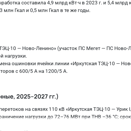
работка составила 4,9 млрд кВт·ч в 2023 г. и 5,4 млрд 
3 млн Гкал и 0,5 млн Гкал в те же годы.
 ТЭЦ-10 — Ново-Ленино» (участок ПС Мегет — ПС Ново-Ле
й нагрузки.
замена ошиновки ячейки линии «Иркутская ТЭЦ-10 — Нов
ров с 600/5 А на 1200/5 А.
ые, 2025–2027 гг.)
ретоков на связях 110 кВ «Иркутская ТЭЦ-10 — Урик I/
граничение нагрузки до 72–76 МВт при ТНВ –36 °С; сро