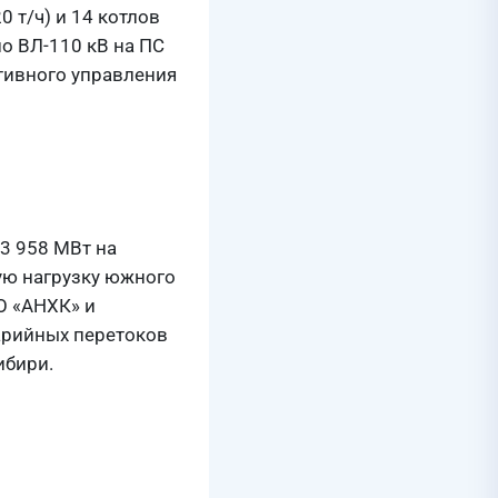
0 т/ч) и 14 котлов
по ВЛ-110 кВ на ПС
ативного управления
3 958 МВт на
ую нагрузку южного
АО «АНХК» и
варийных перетоков
ибири.