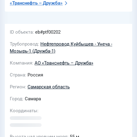
«Транснефть – Дружба»
ID объекта
eb#ptf00202
Трубопровод
Нефтепровод Куйбышев - Унеча -
Мозырь-1 (Дружба-1)
Компания
АО «Транснефть – Дружба»
Страна
Россия
Регион
Самарская область
Город
Самара
Координаты
Высота над уровнем моря
55 м.