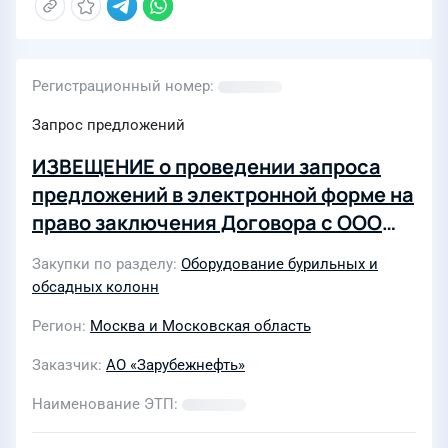
Регистрационный номер
Запрос предложений
ИЗВЕЩЕНИЕ о проведении запроса
предложений в электронной форме на
право заключения Договора с ООО
«РМНТК «Нефтеотдача» на Поставку
Закупки по разделу
Оборудование бурильных и
технологической оснастки для
обсадных колонн
обсадных колонн
Регион
Москва и Московская область
Заказчик
АО «Зарубежнефть»
Наименование ЭТП