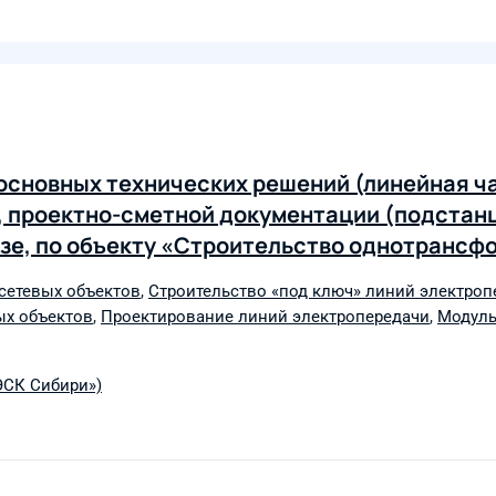
основных технических решений (линейная ча
, проектно-сметной документации (подстанц
зе, по объекту «Строительство однотрансф
 кВ от ВЛ 110 кВ Кырен-Монды (КМ-190) до вн
сетевых объектов
,
Строительство «под ключ» линий электроп
оительство ВЛ 10кВ протяженностью 0,6 км»
ых объектов
,
Проектирование линий электропередачи
,
Модуль
ЭСК Сибири»)