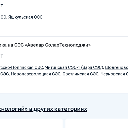
ПТ
СЭС
,
Яшкульская СЭС
ока на СЭС «Авелар СоларТехнолоджи»
ПТ
усско-Полянская СЭС
,
Читинская СЭС-1 (Заря СЭС)
,
Шовгеновс
 СЭС
,
Новопереволоцкая СЭС
,
Светлинская СЭС
,
Черновская 
нологий» в других категориях