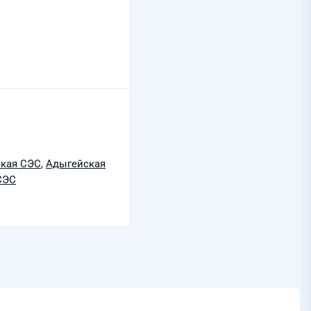
кая СЭС
,
Адыгейская
СЭС