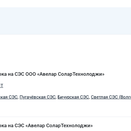
ока на СЭС ООО «Авелар СоларТехнолоджи»
ПТ
кая СЭС
,
Пугачёвская СЭС
,
Бичурская СЭС
,
Светлая СЭС (Волг
ока на СЭС «Авелар СоларТехнолоджи»