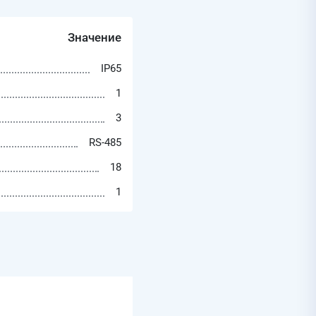
Значение
IP65
1
3
RS-485
18
1