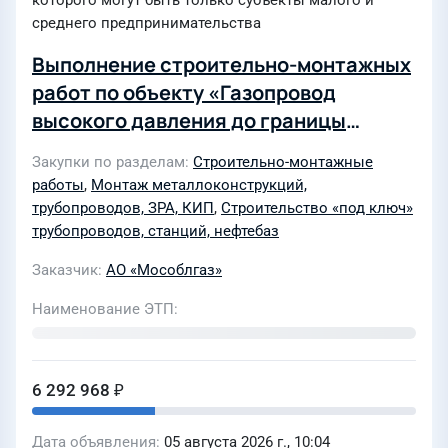
которого могут быть только субъекты малого и
среднего предпринимательства
Выполнение строительно-монтажных
работ по объекту «Газопровод
высокого давления до границы
земельного участка по адресу:
Закупки по разделам
Строительно-монтажные
Московская область, д. Шелепино,
работы
,
Монтаж металлоконструкций,
Дмитровский городской округ» в
трубопроводов, ЗРА, КИП
,
Строительство «под ключ»
целях выполнения мероприятий по
трубопроводов, станций, нефтебаз
подключению (технологическому
Заказчик
АО «Мособлгаз»
присоединению) по договору о
Наименование ЭТП
подключении от 18.09.2023 00/312-
К0383-23 для нужд филиала АО
«Мособлгаз» «Северо-Запад»
6 292 968 ₽
Дата объявления
05 августа 2026 г., 10:04