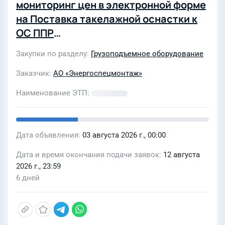
мониторинг цен в электронной форме
на Поставка такелажной оснастки к
ОС ППР
ED.D.P002.1.0UJA40&&&&&&.015.KE.0001
Закупки по разделу
Грузоподъемное оборудование
для филиала АО "Энергоспецмонтаж"
в Египте
Заказчик
АО «Энергоспецмонтаж»
Наименование ЭТП
Дата объявления
03 августа 2026 г., 00:00
Дата и время окончания подачи заявок
12 августа
2026 г., 23:59
6 дней