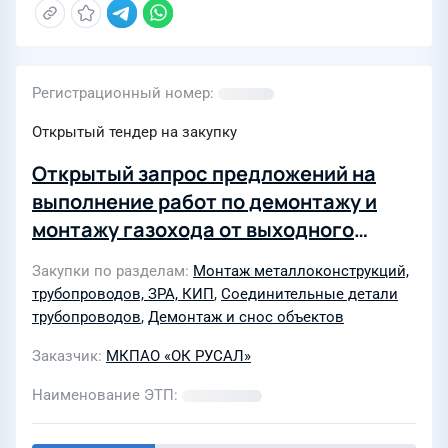
Регистрационный номер
Открытый тендер на закупку
Открытый запрос предложений на
выполнение работ по демонтажу и
монтажу газохода от выходного
патрубка смесителя до линии РТО на
Закупки по разделам
Монтаж металлоконструкций,
основании Тех.решения по объекту
трубопроводов, ЗРА, КИП
,
Соединительные детали
"Смесильно-прессовое отделение"
трубопроводов
,
Демонтаж и снос объектов
(код ИСР 150402) в рамках 3 этапа
Заказчик
МКПАО «ОК РУСАЛ»
строительства Тайшетской Анодной
Фабрики
Наименование ЭТП