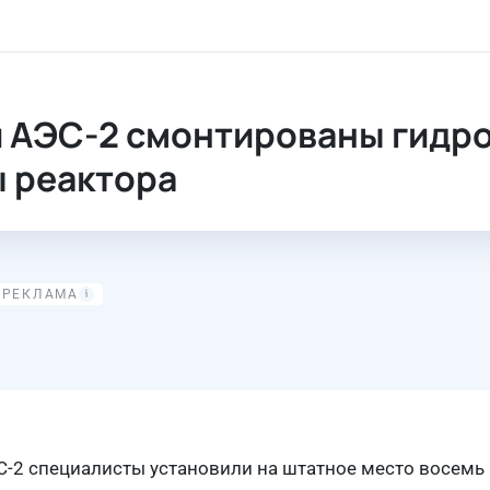
 гидроемкости второй ступени системы пассивной защиты р
 АЭС-2 смонтированы гидро
 реактора
С-2 специалисты установили на штатное место восемь