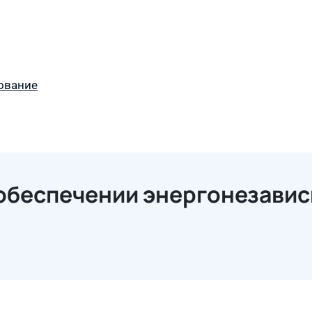
ование
 обеспечении энергонезави