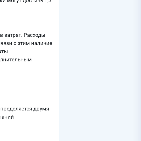
и могут достичь 1,3
в затрат. Расходы
связи с этим наличие
аты
полнительным
определяется двумя
паний