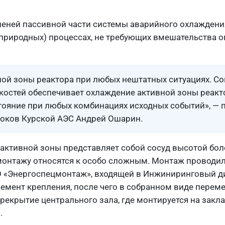
упеней пассивной части системы аварийного охлаждени
(природных) процессах, не требующих вмешательства 
ой зоны реактора при любых нештатных ситуациях. С
костей обеспечивает охлаждение активной зоны реакто
стояние при любых комбинациях исходных событий», —
локов Курской АЭС Андрей Ошарин.
активной зоны представляет собой сосуд высотой бол
 монтажу относятся к особо сложным. Монтаж проводи
 «Энергоспецмонтаж», входящей в Инжиниринговый д
лемент крепления, после чего в собранном виде перем
рекрытие центрального зала, где монтируется на закла
.