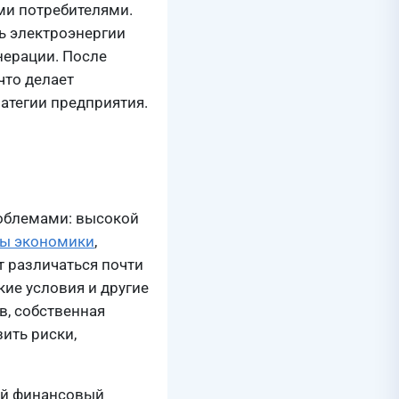
ми потребителями.
ь электроэнергии
нерации. После
что делает
атегии предприятия.
роблемами: высокой
лы экономики
,
 различаться почти
кие условия и другие
в, собственная
ить риски,
ый финансовый