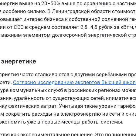
оэнергии выше на 20−50% выше по сравнению с частны
я особенно сильно. В Ленинградской области стоимост
 повышает интерес бизнеса к собственной солнечной ге
 от СЭС в среднем составляет 2,5−4,5 рубля за кВт·ч, 
 важным элементом долгосрочной энергетической стр
 энергетике
приятия часто сталкиваются с другими серьёзными п
сети.
Согласно исследованию экспертов Высшей шко
уре коммунальных служб в российских регионах может
ания, удалённость от существующих сетей, климатичес
нку фактических затрат. Учитывая такие уровни тарифо
 сократить расходы на электроэнергию из сети и сниз
 экономить уже в первые месяцы работы системы.
ается как экспериментальное решение. Это полноценн