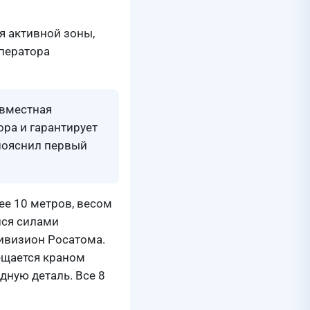
я активной зоны,
оператора
овместная
ра и гарантирует
 пояснил первый
ее 10 метров, весом
лся силами
ивизион Росатома.
ещается краном
дную деталь. Все 8