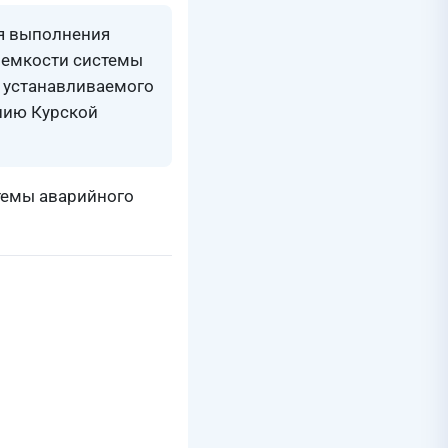
ля выполнения
роемкости системы
, устанавливаемого
нию Курской
стемы аварийного