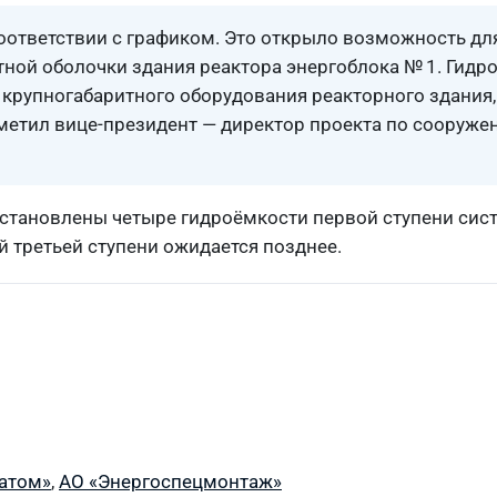
оответствии с графиком. Это открыло возможность д
тной оболочки здания реактора энергоблока № 1. Гид
 крупногабаритного оборудования реакторного здания
тметил вице-президент — директор проекта по сооруже
и установлены четыре гидроёмкости первой ступени си
 третьей ступени ожидается позднее.
атом»
,
АО «Энергоспецмонтаж»