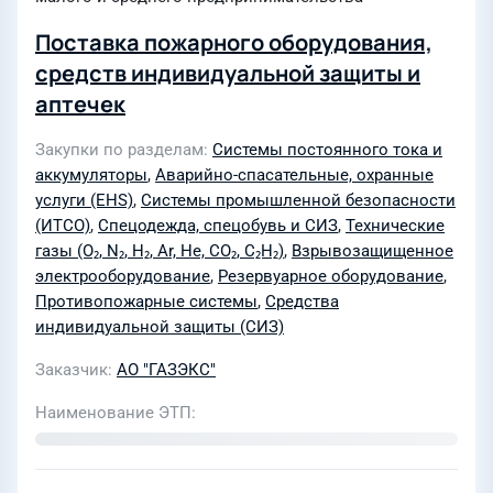
Поставка пожарного оборудования,
средств индивидуальной защиты и
аптечек
Закупки по разделам
Системы постоянного тока и
аккумуляторы
,
Аварийно-спасательные, охранные
услуги (EHS)
,
Системы промышленной безопасности
(ИТСО)
,
Спецодежда, спецобувь и СИЗ
,
Технические
газы (O₂, N₂, H₂, Ar, He, CO₂, C₂H₂)
,
Взрывозащищенное
электрооборудование
,
Резервуарное оборудование
,
Противопожарные системы
,
Средства
индивидуальной защиты (СИЗ)
Заказчик
АО "ГАЗЭКС"
Наименование ЭТП