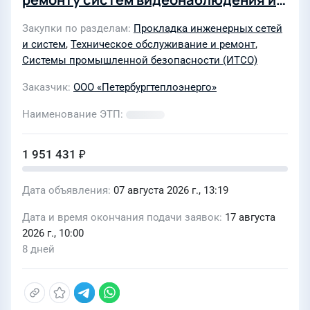
систем ограничения доступа,
Закупки по разделам
Прокладка инженерных сетей
установленных на объекте ООО
и систем
,
Техническое обслуживание и ремонт
,
«Петербургтеплоэнерго» по адресу г.
Системы промышленной безопасности (ИТСО)
Санкт-Петербург, Лиговский пр.,
Заказчик
ООО «Петербургтеплоэнерго»
д.266, стр.1 и лит.О 210/78/2027/П
Наименование ЭТП
1 951 431 ₽
Дата объявления
07 августа 2026 г., 13:19
Дата и время окончания подачи заявок
17 августа
2026 г., 10:00
8 дней