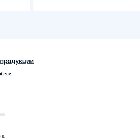
 продукции
абели
:00