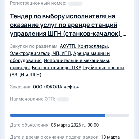
Регистрационный номер
Тендер по выбору исполнителя на
оказание услуг по аренде станций
управления ШГН (станков-качалок) с
частотно-регулируемым
Закупки по разделам
АСУТП. Контроллеры
,
электроприводом и оказанием
Электродвигатели, ЧП, УПП
,
Аренда машин и
комплекса услуг по обеспечению их
оборудования
,
Исполнительные механизмы,
бесперебойной эксплуатации
приводы
,
Блок-контейнеры ПКУ
,
Глубинные насосы
(УЭЦН и ШГН)
Заказчик
ООО «ЮКОЛА-нефть»
Наименование ЭТП
Дата объявления
05 марта 2026 г., 00:00
Дата и время окончания подачи заявок
13 марта