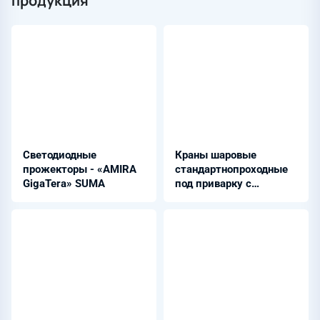
продукция
Светодиодные
Краны шаровые
прожекторы - «AMIRA
стандартнопроходные
GigaTera» SUMA
под приварку с
рукояткой из стали
09Г2С