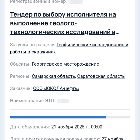
Регистрационный номер
Тендер по выбору исполнителя на
выполнение геолого-
технологических исследований в
скважине №5 Георгиевского
Закупки по разделу
Геофизические исследования и
месторождения
работы в скважинах
Объекты
Георгиевское месторождение
Регионы
Самарская область
,
Саратовская область
Заказчик
ООО «ЮКОЛА-нефть»
Наименование ЭТП
Дата объявления
21 ноября 2025 г., 00:00
Дата и время окончания подачи заявок
27 ноября