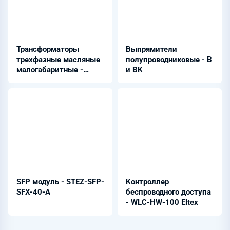
Трансформаторы
Выпрямители
трехфазные масляные
полупроводниковые - В
малогабаритные -
и ВК
ТРДНМ-63000/100000/220-
У1
SFP модуль - STEZ-SFP-
Контроллер
SFX-40-A
беспроводного доступа
- WLC-HW-100 Eltex