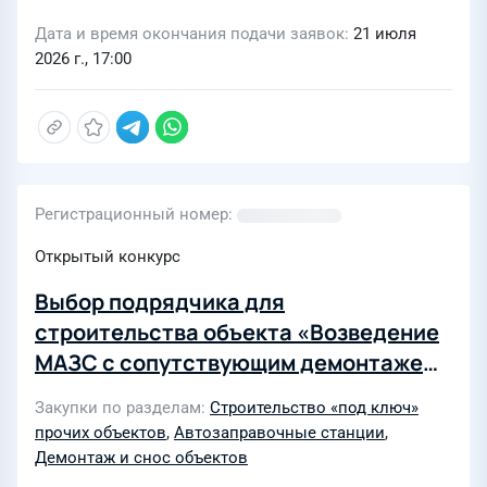
Дата и время окончания подачи заявок
21 июля
2026 г., 17:00
Регистрационный номер
Открытый конкурс
Выбор подрядчика для
строительства объекта «Возведение
МАЗС с сопутствующим демонтажем
АЗС № 17, расположенную по адресу:
Закупки по разделам
Строительство «под ключ»
Могилевская обл., Глусский р-н,
прочих объектов
,
Автозаправочные станции
,
Хвастовичский с/с, д. Достижение,
Демонтаж и снос объектов
ул. Клетненская, 1Б»