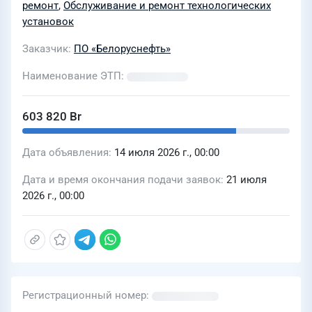
ремонт
,
Обслуживание и ремонт технологических
программным управлением стадом
установок
«Параллель 2х12» производства СП
Заказчик
ПО «Белоруснефть»
«Унибокс» молочно-товарного
комплекса РУП «Белоруснефть-
Наименование ЭТП
Могилевоблнефтепродукт» СХФ
«Чигиринка»
603 820 Br
Дата объявления
14 июля 2026 г., 00:00
Дата и время окончания подачи заявок
21 июля
2026 г., 00:00
Регистрационный номер