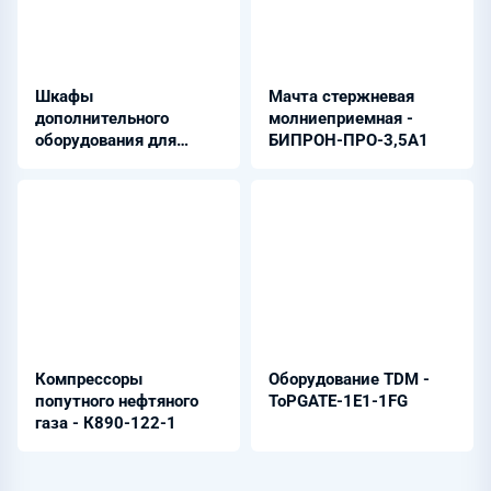
Шкафы
Мачта стержневая
дополнительного
молниеприемная -
оборудования для
БИПРОН-ПРО-3,5А1
систем связи - ШНЭ
2705
Компрессоры
Оборудование TDM -
попутного нефтяного
ToPGATE-1E1-1FG
газа - К890-122-1