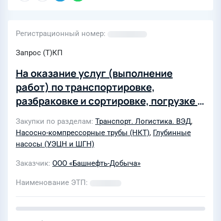
Регистрационный номер
Запрос (Т)КП
На оказание услуг (выполнение
работ) по транспортировке,
разбраковке и сортировке, погрузке и
разгрузке, и очистке насосно-
Закупки по разделам
Транспорт. Логистика. ВЭД
,
компрессорных труб, насосных
Насосно-компрессорные трубы (НКТ)
,
Глубинные
штанги и устьевых штоков
насосы (УЭЦН и ШГН)
Заказчик
ООО «Башнефть-Добыча»
Наименование ЭТП