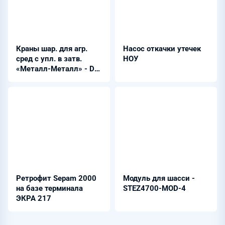
Краны шар. для агр.
Насос откачки утечек
сред с упл. в затв.
НОУ
«Металл-Металл» - DN
10...250 мм PN
1,6...16,0 МПа
Ретрофит Sepam 2000
Модуль для шасси -
на базе терминала
STEZ4700-MOD-4
ЭКРА 217