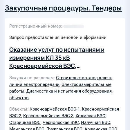
Закупочные процедуры. Тендеры
Регистрационный номер
Запрос предоставления ценовой информации
Оказание услуг по испытаниям и
измерениям КЛ 35 кВ
Красноармейской ВЭС,
Екатериновской ВЭС, Гражданской
Закупки по разделам
Строительство «под ключ»
ВЭС, Аршанской СЭС, Манланской
линий электропередачи
,
Электроизмерительные
ВЭС, Излучной ВЭС, Холмской ВЭС,
работы
,
Диагностика и испытания оборудования,
Старицкой ВЭС, Черноярской ВЭС
объектов
Объекты
Красноармейская ВЭС-1
,
Красноармейская
ВЭС-2
,
Красноармейская ВЭС-3
,
Холмская ВЭС
,
Старицкая ВЭС
,
Черноярская ВЭС
,
Излучная ВЭС
,
Манланская ВЭС
,
Гражданская ВЭС
,
Аршанская СЭС
,