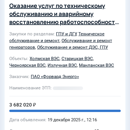
Оказание услуг по техническому
обслуживанию и аварийному
восстановлению работоспособности
дизель-генераторных установок
Закупки по разделам
ГПУ и ДГУ
,
Техническое
Холмской ВЭС, Черноярской ВЭС,
обслуживание и ремонт
,
Обслуживание и ремонт
Старицкой ВЭС, Манланской ВЭС и
генераторов
,
Обслуживание и ремонт ДЭС, ГПУ
Излучной ВЭС
Объекты
Холмская ВЭС
,
Старицкая ВЭС
,
Черноярская ВЭС
,
Излучная ВЭС
,
Манланская ВЭС
Заказчик
ПАО «Форвард Энерго»
Наименование ЭТП
3 682 020 ₽
Дата объявления
19 декабря 2025 г., 12:16