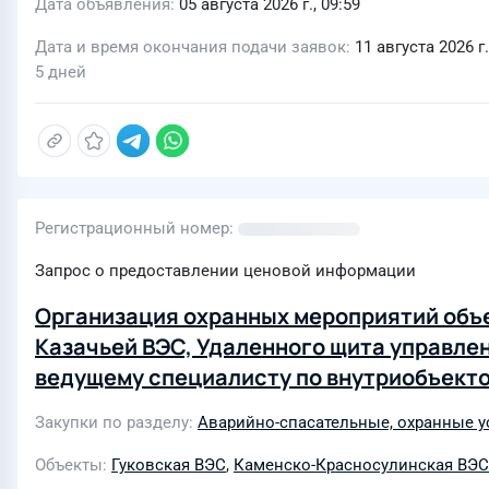
Дата объявления
05 августа 2026 г., 09:59
Дата и время окончания подачи заявок
11 августа 2026 г.
5 дней
Регистрационный номер
Запрос о предоставлении ценовой информации
Организация охранных мероприятий объе
Казачьей ВЭС, Удаленного щита управле
ведущему специалисту по внутриобъект
электронный адрес Alexey.Mikhaylovich.D
Закупки по разделу
Аварийно-спасательные, охранные у
Объекты
Гуковская ВЭС
,
Каменско-Красносулинская ВЭС