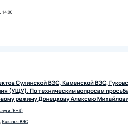
, 14:00
ктов Сулинской ВЭС, Каменской ВЭС, Гуковс
ния (УЩУ). По техническим вопросам просьб
овому режиму Донецкову Алексею Михайлови
onetskov1@frwd.energy тел. +7 916 041 63 47
слуги (EHS)
,
Казачья ВЭС