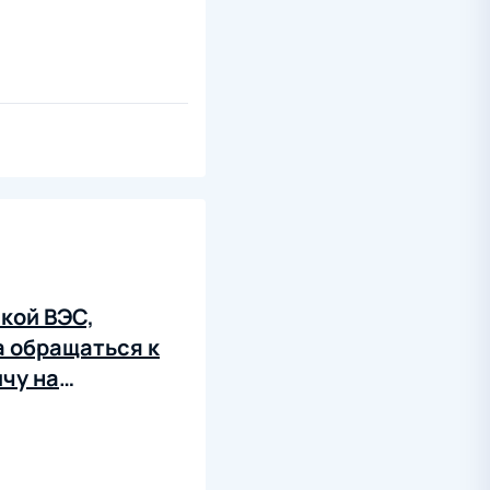
кой ВЭС,
а обращаться к
чу на