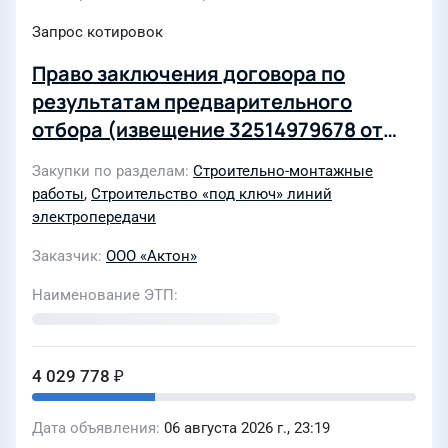
Запрос котировок
Право заключения договора по
результатам предварительного
отбора (извещение 32514979678 от
25.06.2025г) на "Выполнение
Закупки по разделам
Строительно-монтажные
строительно-монтажных работ по
работы
,
Строительство «под ключ» линий
Переустройство 2КЛ-10кВ от ТП
электропередачи
Ап-36(17)-2164 до ТП Ап-36(17)-2212
Заказчик
ООО «Актон»
Наименование ЭТП
4 029 778 ₽
Дата объявления
06 августа 2026 г., 23:19