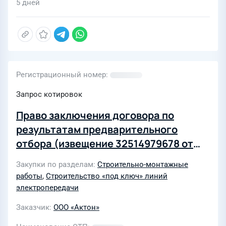
(323-2026)
5 дней
Регистрационный номер
Запрос котировок
Право заключения договора по
результатам предварительного
отбора (извещение 32514979678 от
25.06.2025г) на "Выполнение
Закупки по разделам
Строительно-монтажные
строительно-монтажных работ по
работы
,
Строительство «под ключ» линий
Переустройство 2КЛ-10кВ от ТП
электропередачи
Ап-36(17)-2164 до ТП Ап-36(17)-2212
Заказчик
ООО «Актон»