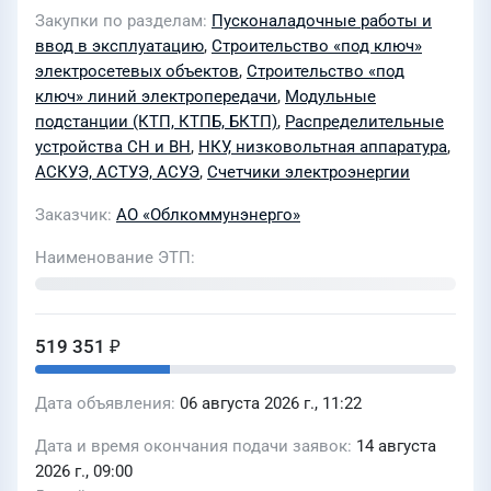
монтажных и пусконаладочных работ
Закупки по разделам
Пусконаладочные работы и
по электросетевым объектам:
ввод в эксплуатацию
,
Строительство «под ключ»
Реконструкция РУ-0,4 кВ ТП-72169
электросетевых объектов
,
Строительство «под
(инв. ОК-0088462), Строительство
ключ» линий электропередачи
,
Модульные
подстанции (КТП, КТПБ, БКТП)
,
Распределительные
ЛЭП-0.4 кВ от РУ-0,4 кВ ТП-72169
устройства СН и ВН
,
НКУ, низковольтная аппаратура
,
(частично совместным подвесом с
АСКУЭ, АСТУЭ, АСУЭ
,
Счетчики электроэнергии
ВЛ-0,4 кВ ф. 6 от ТП-72169) до точки
Заказчик
АО «Облкоммунэнерго»
присоединения, Создание
автоматизированной инфомационно-
Наименование ЭТП
измерительной системы учета
электроэнергии (АИИС УЭ),
Строительство ПП -0,4 кВ, г. Арамиль,
519 351 ₽
р-н Сысертский, тер Утёс , к.н.з.у.
66:25:1405001:3218 (договор на ТП
Дата объявления
06 августа 2026 г., 11:22
255-2026-41-ЛК от 16.02.2026 г.,
Дата и время окончания подачи заявок
14 августа
заявитель ИП Ефанов А.В., п. 18169)
2026 г., 09:00