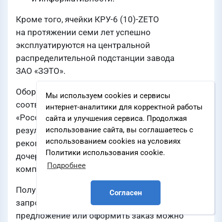
Кроме того, ячейки КРУ-6 (10)-ZETO
на протяжении семи лет успешно
эксплуатируются на центральной
распределительной подстанции завода
ЗАО «ЗЭТО».
Оборудование КРУ-6 (10)-ZETO полностью
Мы используем cookies и сервисы
соответствует техническим требованиям ПАО
интернет-аналитики для корректной работы
«Россети». Соответствие подтверждено
сайта и улучшения сервиса. Продолжая
результатами аттестации, а оборудование
использование сайта, вы соглашаетесь с
использованием cookies на условиях
рекомендовано к применению на объектах
Политики использования cookie.
дочерних и зависимых обществ группы
Подробнее
компаний.
Получить техническую консультацию,
Согласен
запросить технико-коммерческое
предложение или оформить заказ можно