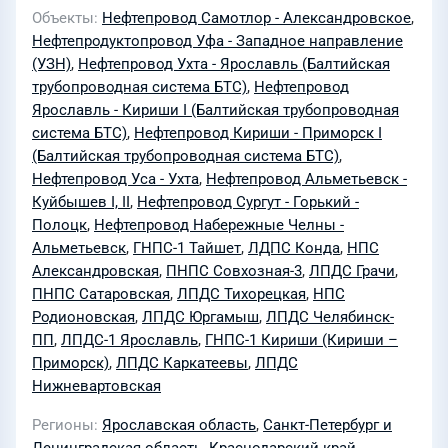
Объекты
Нефтепровод Самотлор - Александровское
,
Нефтепродуктопровод Уфа - Западное направление
(УЗН)
,
Нефтепровод Ухта - Ярославль (Балтийская
трубопроводная система БТС)
,
Нефтепровод
Ярославль - Кириши I (Балтийская трубопроводная
система БТС)
,
Нефтепровод Кириши - Приморск I
(Балтийская трубопроводная система БТС)
,
Нефтепровод Уса - Ухта
,
Нефтепровод Альметьевск -
Куйбышев I, II
,
Нефтепровод Сургут - Горький -
Полоцк
,
Нефтепровод Набережные Челны -
Альметьевск
,
ГНПС-1 Тайшет
,
ЛДПС Конда
,
НПС
Александровская
,
ПНПС Совхозная-3
,
ЛПДС Грачи
,
ПНПС Сатаровская
,
ЛПДС Тихорецкая
,
НПС
Родионовская
,
ЛПДС Юргамыш
,
ЛПДС Челябинск-
ПП
,
ЛПДС-1 Ярославль
,
ГНПС-1 Кириши (Кириши –
Приморск)
,
ЛПДС Каркатеевы
,
ЛПДС
Нижневартовская
Регионы
Ярославская область
,
Санкт-Петербург и