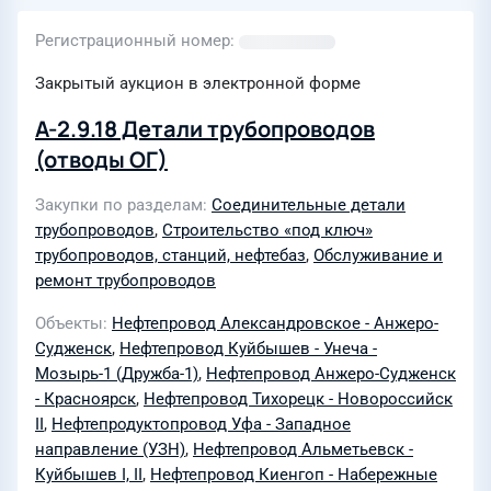
Регистрационный номер
Закрытый аукцион в электронной форме
А-2.9.18 Детали трубопроводов
(отводы ОГ)
Закупки по разделам
Соединительные детали
трубопроводов
,
Строительство «под ключ»
трубопроводов, станций, нефтебаз
,
Обслуживание и
ремонт трубопроводов
Объекты
Нефтепровод Александровское - Анжеро-
Судженск
,
Нефтепровод Куйбышев - Унеча -
Мозырь-1 (Дружба-1)
,
Нефтепровод Анжеро-Судженск
- Красноярск
,
Нефтепровод Тихорецк - Новороссийск
II
,
Нефтепродуктопровод Уфа - Западное
направление (УЗН)
,
Нефтепровод Альметьевск -
Куйбышев I, II
,
Нефтепровод Киенгоп - Набережные