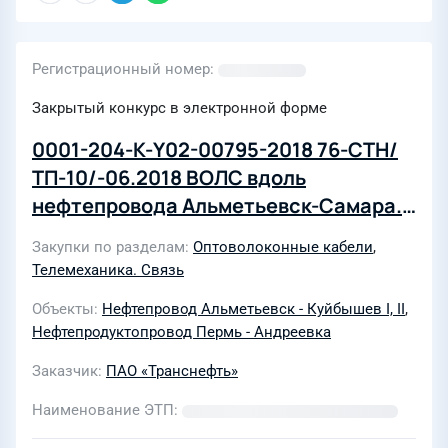
Регистрационный номер
Закрытый конкурс в электронной форме
0001-204-К-Y02-00795-2018 76-СТН/
ТП-10/-06.2018 ВОЛС вдоль
нефтепровода Альметьевск-Самара.
Станционные сооружения (на
Закупки по разделам
Оптоволоконные кабели
,
условиях "под ключ")
Телемеханика. Связь
Объекты
Нефтепровод Альметьевск - Куйбышев I, II
,
Нефтепродуктопровод Пермь - Андреевка
Заказчик
ПАО «Транснефть»
Наименование ЭТП