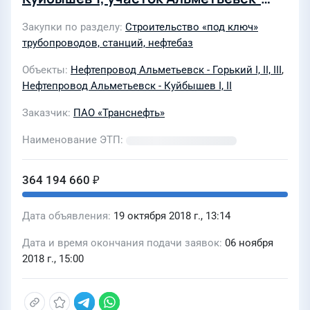
Самара I (258,3-276,26км), Ду-800 мм.
Закупки по разделу
Строительство «под ключ»
Реконструкция»
трубопроводов, станций, нефтебаз
Объекты
Нефтепровод Альметьевск - Горький I, II, III
,
Нефтепровод Альметьевск - Куйбышев I, II
Заказчик
ПАО «Транснефть»
Наименование ЭТП
364 194 660 ₽
Дата объявления
19 октября 2018 г., 13:14
Дата и время окончания подачи заявок
06 ноября
2018 г., 15:00