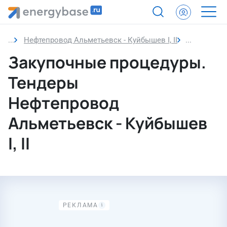
Нефтепровод Альметьевск - Куйбышев I, II
Закупочны
Закупочные процедуры.
Тендеры
Нефтепровод
Альметьевск - Куйбышев
I, II