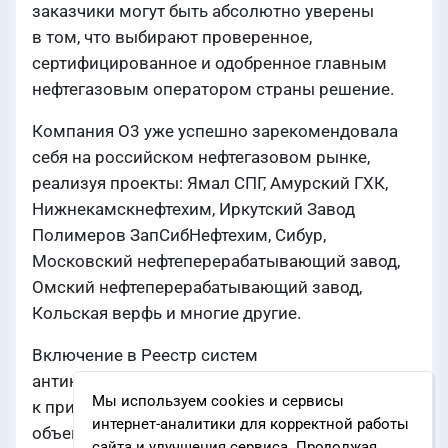
заказчики могут быть абсолютно уверены
в том, что выбирают проверенное,
сертифицированное и одобренное главным
нефтегазовым оператором страны решение.
Компания О3 уже успешно зарекомендовала
себя на российском нефтегазовом рынке,
реализуя проекты: Ямал СПГ, Амурский ГХК,
Нижнекамскнефтехим, Иркутский Завод
Полимеров ЗапСибНефтехим, Сибур,
Московский нефтеперерабатывающий завод,
Омский нефтеперерабатывающий завод,
Кольская верфь и многие другие.
Включение в Реестр систем
антикоррозионных покрытий, рекомендуемых
Мы используем cookies и сервисы
к применению при строительстве и ремонте
интернет-аналитики для корректной работы
объектов ПАО «НК «Роснефть» означает, что
сайта и улучшения сервиса. Продолжая