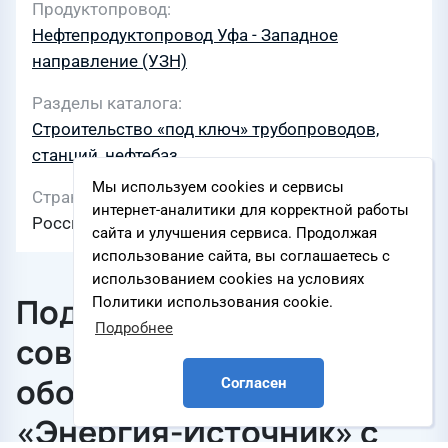
Продуктопровод
Нефтепродуктопровод Уфа - Западное
направление (УЗН)
Разделы каталога
Строительство «под ключ» трубопроводов,
станций, нефтебаз
Мы используем cookies и сервисы
Страны
интернет-аналитики для корректной работы
Россия
сайта и улучшения сервиса. Продолжая
использование сайта, вы соглашаетесь с
использованием cookies на условиях
Подтверждена
Политики использования cookie.
Подробнее
совместимость
оборудования компании
Согласен
«Энергия-Источник» с