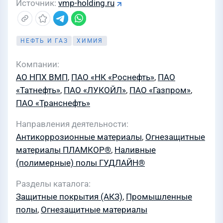
Источник
vmp-holding.ru
НЕФТЬ И ГАЗ
ХИМИЯ
Компании
АО НПХ ВМП
,
ПАО «НК «Роснефть»
,
ПАО
«Татнефть»
,
ПАО «ЛУКОЙЛ»
,
ПАО «Газпром»
,
ПАО «Транснефть»
Направления деятельности
Антикоррозионные материалы
,
Огнезащитные
материалы ПЛАМКОР®
,
Наливные
(полимерные) полы ГУДЛАЙН®
Разделы каталога
Защитные покрытия (АКЗ)
,
Промышленные
полы
,
Огнезащитные материалы