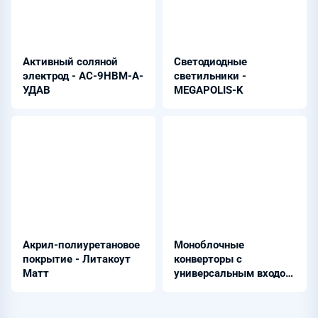
Активный соляной
Светодиодные
электрод - АС-9НВМ-А-
светильники -
УДАВ
MEGAPOLIS-K
Акрил-полиуретановое
Моноблочные
покрытие - Литакоут
конверторы с
Матт
универсальным входом
110В