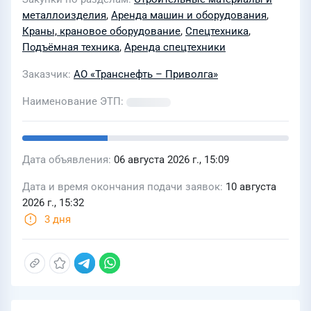
шпунта ларсена. Срок работы 3
металлоизделия
,
Аренда машин и оборудования
,
сменны по 8 часов в день. Место
Краны, крановое оборудование
,
Спецтехника
,
работы п.Просвет
Подъёмная техника
,
Аренда спецтехники
Заказчик
АО «Транснефть – Приволга»
Наименование ЭТП
Дата объявления
06 августа 2026 г., 15:09
Дата и время окончания подачи заявок
10 августа
2026 г., 15:32
3 дня