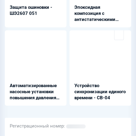
Защита ошиновки -
Эпоксидная
ШЭ2607 051
композиция с
антистатическими
свойствами ИЗОЛЭП®-
oil 350 AS
Автоматизированные
Устройство
насосные установки
синхронизации единого
повышения давления
времени - СВ-04
серии - APD
Регистрационный номер