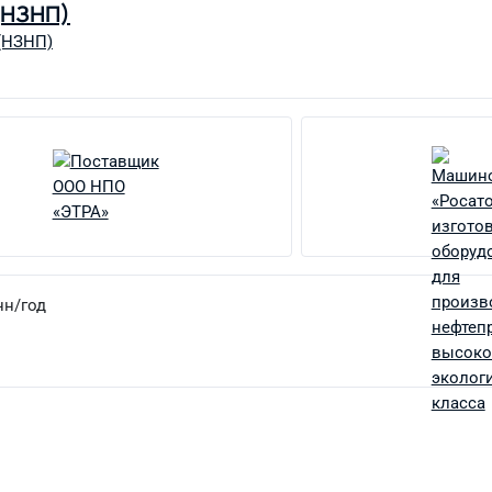
(НЗНП)
(НЗНП)
нн/год