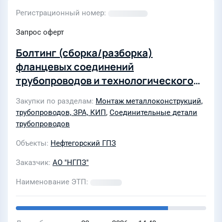
Регистрационный номер
Запрос оферт
Болтинг (сборка/разборка)
фланцевых соединений
трубопроводов и технологического
оборудования на объектах АО «НГПЗ»
Закупки по разделам
Монтаж металлоконструкций,
в 2026г
трубопроводов, ЗРА, КИП
,
Соединительные детали
трубопроводов
Объекты
Нефтегорский ГПЗ
Заказчик
АО "НГПЗ"
Наименование ЭТП