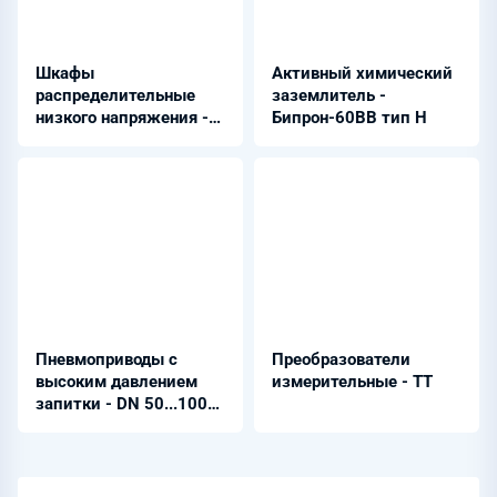
Шкафы
Активный химический
распределительные
заземлитель -
низкого напряжения -
Бипрон-60ВВ тип Н
ШРНН
Пневмоприводы с
Преобразователи
высоким давлением
измерительные - ТТ
запитки - DN 50...100
мм PN 6,3...16,0 МПа