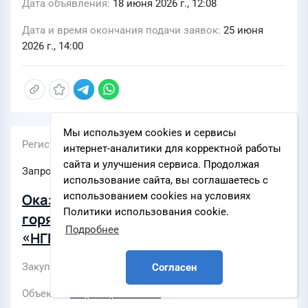
Дата объявления
18 июня 2026 г., 12:08
Дата и время окончания подачи заявок
25 июня
2026 г., 14:00
Мы используем cookies и сервисы
Регистрационный номер
интернет-аналитики для корректной работы
сайта и улучшения сервиса. Продолжая
Запрос (Т)КП
использование сайта, вы соглашаетесь с
использованием cookies на условиях
Оказание услуг по обеспечению
Политики использования cookie.
горячим питанием работников АО
Подробнее
«НГПЗ»
Закупки по разделу
Услуги для персонала
Согласен
Объекты
Нефтегорский ГПЗ