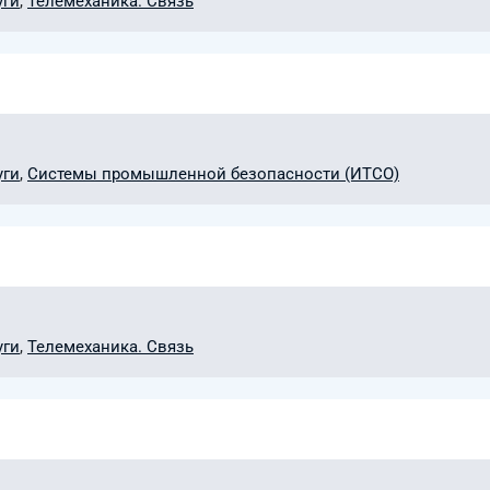
уги
,
Телемеханика. Связь
уги
,
Системы промышленной безопасности (ИТСО)
уги
,
Телемеханика. Связь