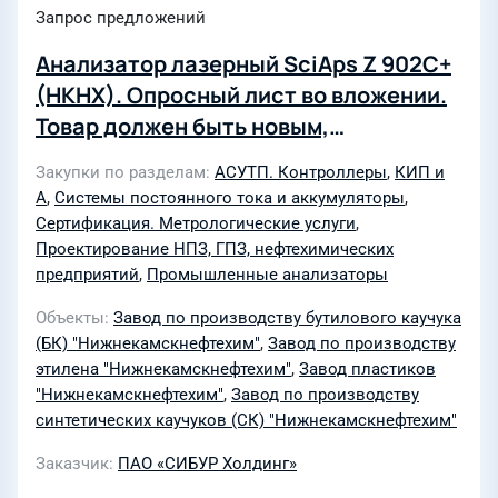
Запрос предложений
Анализатор лазерный SciAps Z 902C+
(НКНХ). Опросный лист во вложении.
Товар должен быть новым,
изготовленным не ранее, чем за 3
Закупки по разделам
АСУТП. Контроллеры
,
КИП и
года до передачи товара Покупателю
А
,
Системы постоянного тока и аккумуляторы
,
(аккумуляторы - не старше 1 года).
Сертификация. Метрологические услуги
,
Обязательно предоставление
Проектирование НПЗ, ГПЗ, нефтехимических
предприятий
,
Промышленные анализаторы
разрешительной технической
документации (паспорт, декларация
Объекты
Завод по производству бутилового каучука
соответствия ТР ТС). ВАЖНО!!! Папка
(БК) "Нижнекамскнефтехим"
,
Завод по производству
этилена "Нижнекамскнефтехим"
,
Завод пластиков
"Техническая документация" должна
"Нижнекамскнефтехим"
,
Завод по производству
содержать предложение участника: -
синтетических каучуков (СК) "Нижнекамскнефтехим"
с описанием/ расшифровкой кода
модели; БЕЗ КОММЕРЧЕСКОЙ ЧАСТИ!
Заказчик
ПАО «СИБУР Холдинг»