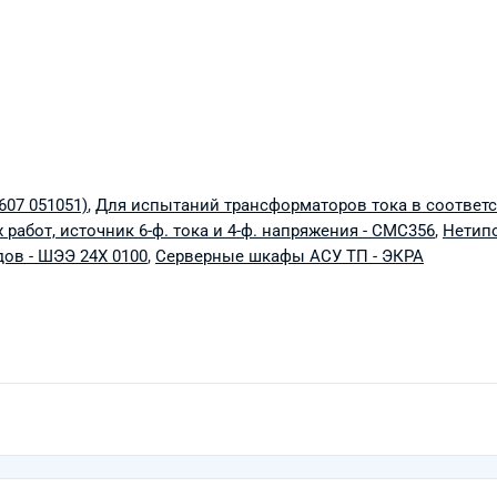
07 051051)
,
Для испытаний трансформаторов тока в соответс
работ, источник 6-ф. тока и 4-ф. напряжения - CMC356
,
Нетипо
ов - ШЭЭ 24Х 0100
,
Серверные шкафы АСУ ТП - ЭКРА