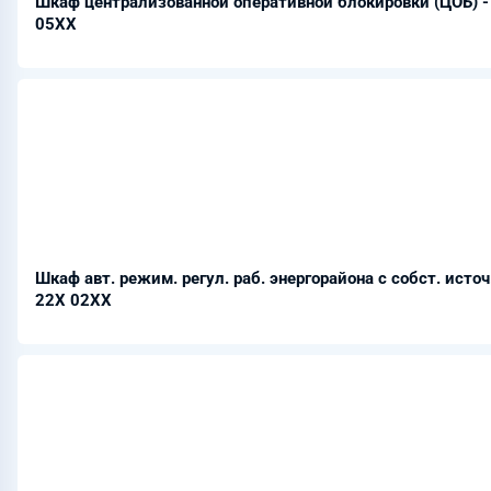
Шкаф централизованной оперативной блокировки (ЦОБ) 
05ХХ
Шкаф авт. режим. регул. раб. энергорайона с собст. источ
22Х 02ХХ