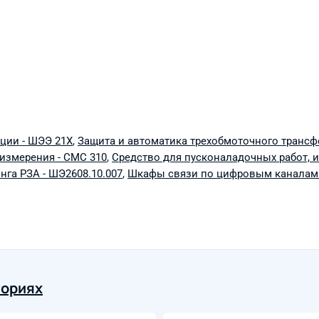
ции - ШЭЭ 21Х
,
Защита и автоматика трехобмоточного трансф
измерения - СМС 310
,
Средство для пусконаладочных работ, ис
га РЗА - ШЭ2608.10.007
,
Шкафы связи по цифровым каналам 
гориях