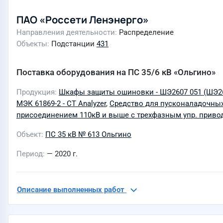
ПАО «Россети Ленэнерго»
Направления деятельности
Распределение
Объекты
Подстанции
431
Поставка оборудования на ПС 35/6 кВ «Ольгино»
Продукция
Шкафы защиты ошиновки - ШЭ2607 051 (ШЭ26
МЭК 61869-2 - CT Analyzer
,
Средство для пусконаладочных 
присоединением 110кВ и выше с трехфазным упр. привод
Объект
ПС 35 кВ № 613 Ольгино
Период
— 2020 г.
Описание выполненных работ