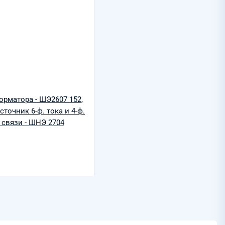
орматора - ШЭ2607 152
,
точник 6-ф. тока и 4-ф.
связи - ШНЭ 2704