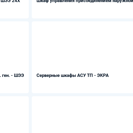
- ШЭЭ 24Х
Шкаф управления присоединением наружной
. ген. - ШЭЭ
Серверные шкафы АСУ ТП - ЭКРА