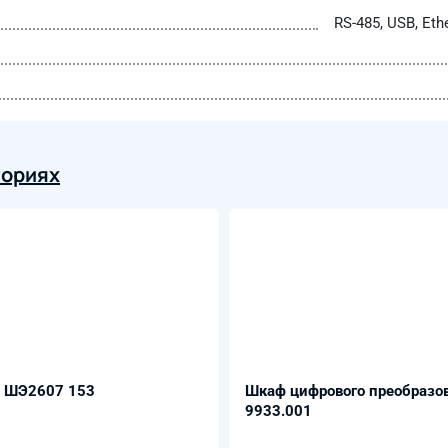
RS-485, USB, Eth
гориях
- ШЭ2607 153
Шкаф цифрового преобразо
9933.001