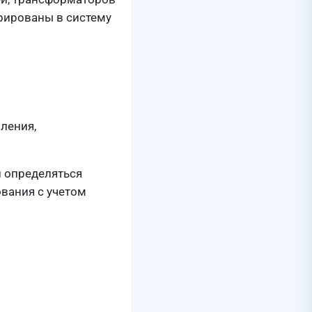
рированы в систему
вления,
и определяться
вания с учетом