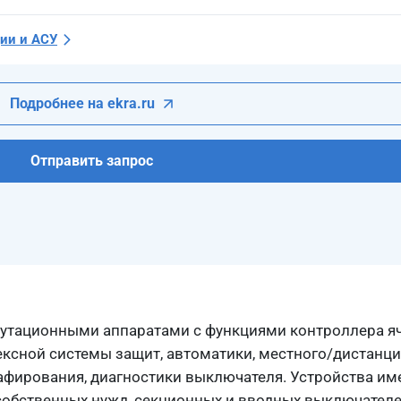
ии и АСУ
Подробнее на ekra.ru
Отправить запрос
тационными аппаратами с функциями контроллера яч
ксной системы защит, автоматики, местного/дистанци
рафирования, диагностики выключателя. Устройства и
собственных нужд, секционных и вводных выключател