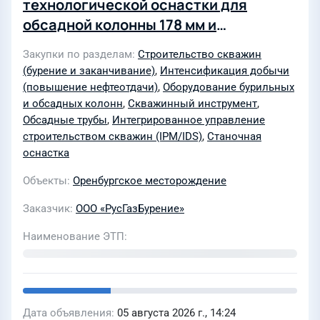
технологической оснастки для
обсадной колонны 178 мм и
инженерному сопровождению при
Закупки по разделам
Строительство скважин
строительстве эксплуатационной
(бурение и заканчивание)
,
Интенсификация добычи
газовой скважины № 10109
(повышение нефтеотдачи)
,
Оборудование бурильных
Оренбургского НГКМ
и обсадных колонн
,
Скважинный инструмент
,
Обсадные трубы
,
Интегрированное управление
строительством скважин (IPM/IDS)
,
Станочная
оснастка
Объекты
Оренбургское месторождение
Заказчик
ООО «РусГазБурение»
Наименование ЭТП
Дата объявления
05 августа 2026 г., 14:24