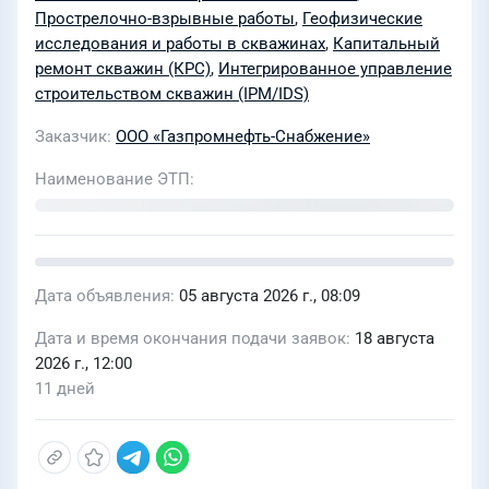
работ Песчаного НГКМ в период 2026-
Прострелочно-взрывные работы
,
Геофизические
исследования и работы в скважинах
,
Капитальный
2027гг
ремонт скважин (КРС)
,
Интегрированное управление
строительством скважин (IPM/IDS)
Заказчик
ООО «Газпромнефть-Снабжение»
Наименование ЭТП
Дата объявления
05 августа 2026 г., 08:09
Дата и время окончания подачи заявок
18 августа
2026 г., 12:00
11 дней