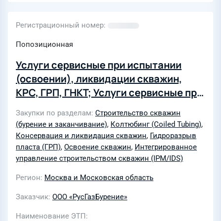
Регистрационный номер
Попозиционная
Услуги сервисные при испытании
(освоении), ликвидации скважин,
КРС, ГРП, ГНКТ; Услуги сервисные при
строительстве скважин, ЗБС,
Закупки по разделам
Строительство скважин
освоении и КРС
(бурение и заканчивание)
,
Колтюбинг (Coiled Tubing)
,
Консервация и ликвидация скважин
,
Гидроразрыв
пласта (ГРП)
,
Освоение скважин
,
Интегрированное
управление строительством скважин (IPM/IDS)
Регион
Москва и Московская область
Заказчик
ООО «РусГазБурение»
Наименование ЭТП