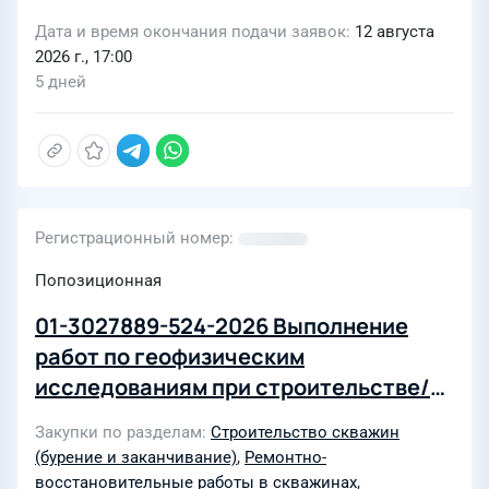
Дата и время окончания подачи заявок
12 августа
2026 г., 17:00
5 дней
Регистрационный номер
Попозиционная
01-3027889-524-2026 Выполнение
работ по геофизическим
исследованиям при строительстве/
реконструкции скважин, при
Закупки по разделам
Строительство скважин
контроле за разработкой и
(бурение и заканчивание)
,
Ремонтно-
проведению прострелочно-взрывных
восстановительные работы в скважинах
,