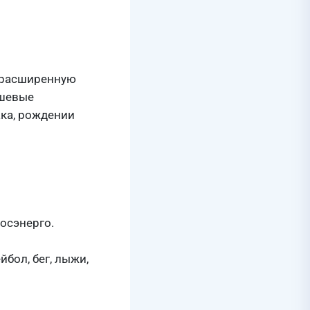
ь расширенную
ушевые
ака, рождении
осэнерго.
бол, бег, лыжи,