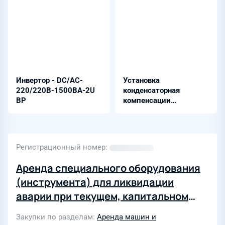
Инвертор - DC/AC-
Установка
220/220B-1500BA-2U
конденсаторная
ВР
компенсации
реактивной мощности -
УККРМ 5
Регистрационный номер
Аренда специального оборудования
(инструмента) для ликвидации
аварии при текущем, капитальном
ремонте и освоении скважин на
Закупки по разделам
Аренда машин и
Унтыгейском, Западно-