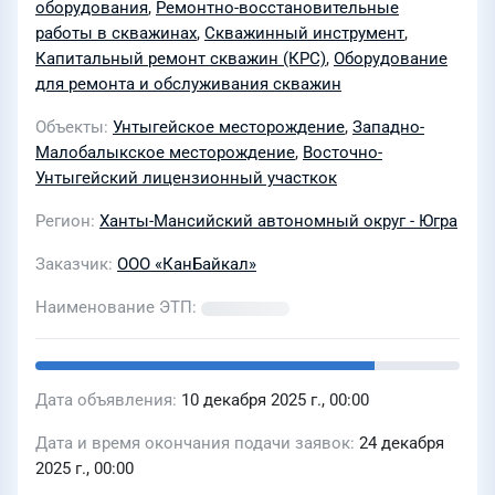
оборудования
,
Ремонтно-восстановительные
Малобалыкском месторождениях и
работы в скважинах
,
Скважинный инструмент
,
Восточно-Унтыгейском
Капитальный ремонт скважин (КРС)
,
Оборудование
для ремонта и обслуживания скважин
лицензионных участках в 2026 году
Объекты
Унтыгейское месторождение
,
Западно-
Малобалыкское месторождение
,
Восточно-
Унтыгейский лицензионный участкок
Регион
Ханты-Мансийский автономный округ - Югра
Заказчик
ООО «КанБайкал»
Наименование ЭТП
Дата объявления
10 декабря 2025 г., 00:00
Дата и время окончания подачи заявок
24 декабря
2025 г., 00:00