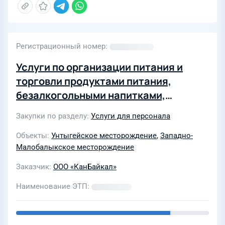
Регистрационный номер
Услуги по организации питания и
торговли продуктами питания,
безалкогольными напитками,
имеющими сертификаты качества,
Закупки по разделу
Услуги для персонала
оказываются на нефтегазовом
промысле Западно-Малобалыкского
Объекты
Унтыгейское месторождение
,
Западно-
Малобалыкское месторождение
и Унтыгейского месторождений
Заказчик
ООО «КанБайкал»
Наименование ЭТП