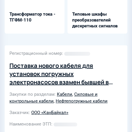
Трансформатор тока -
Типовые шкафы
ТГФМ-110
преобразователей
дискретных сигналов
Регистрационный номер
Поставка нового кабеля для
установок погружных
электронасосов взамен бывшей в
употреблении кабельно-
Закупки по разделам
Кабели
,
Силовые и
проводниковой продукции,
контрольные кабели
,
Нефтепогружные кабели
находящейся в собственности ООО
Заказчик
ООО «КанБайкал»
«КанБайкал»
Наименование ЭТП