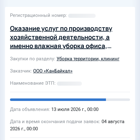
Регистрационный номер
Оказание услуг по производству
хозяйственной деятельности, а
именно влажная уборка офиса,
нежилых помещений, услуги
Закупки по разделу
Уборка территории, клининг
дворников в ООО «ЮрскНефть» на
2027 год
Заказчик
ООО «КанБайкал»
Наименование ЭТП
Дата объявления
13 июля 2026 г., 00:00
Дата и время окончания подачи заявок
04 августа
2026 г., 00:00