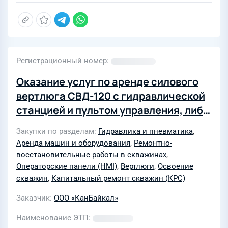
Регистрационный номер
Оказание услуг по аренде силового
вертлюга СВД-120 с гидравлической
станцией и пультом управления, либо
аналога, для производства сложных
Закупки по разделам
Гидравлика и пневматика
,
работ с инженерным сопровождением
Аренда машин и оборудования
,
Ремонтно-
при текущем, капитальном ремонте и
восстановительные работы в скважинах
,
освоении скважин в 2026 году
Операторские панели (HMI)
,
Вертлюги
,
Освоение
скважин
,
Капитальный ремонт скважин (КРС)
Заказчик
ООО «КанБайкал»
Наименование ЭТП