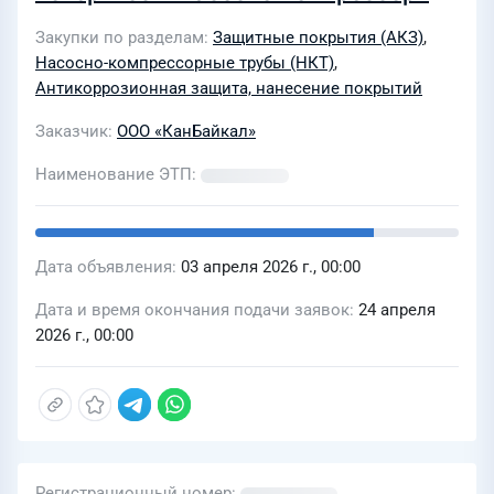
труб, для дальнейшей эксплуатации
Закупки по разделам
Защитные покрытия (АКЗ)
,
по прямому назначению в скважинах
Насосно-компрессорные трубы (НКТ)
,
на объектах нефтедобычи ООО
Антикоррозионная защита, нанесение покрытий
«КанБайкал» в 2026 - 2028 годах
Заказчик
ООО «КанБайкал»
Наименование ЭТП
Дата объявления
03 апреля 2026 г., 00:00
Дата и время окончания подачи заявок
24 апреля
2026 г., 00:00
Регистрационный номер