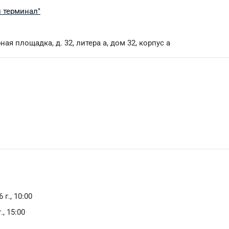
й терминал"
рная площадка, д. 32, литера а, дом 32, корпус а
 г., 10:00
., 15:00