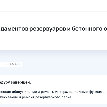
ндаментов резервуаров и бетонного 
едуру завершён.
ческое обслуживание и ремонт
,
Анкера, закладные, фундамен
луживание и ремонт резервуарного парка