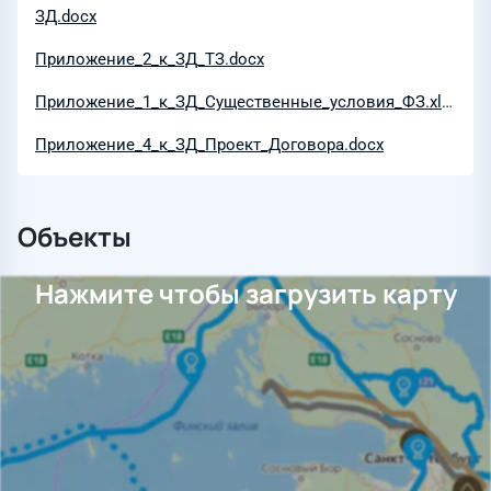
ЗД.docx
Приложение_2_к_ЗД_ТЗ.docx
Приложение_1_к_ЗД_Существенные_условия_ФЗ.xlsx
Приложение_4_к_ЗД_Проект_Договора.docx
Объекты
Нажмите чтобы загрузить карту