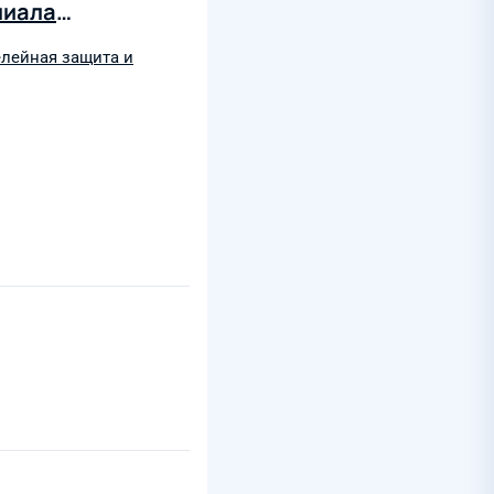
лиала
елейная защита и