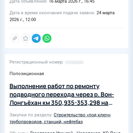
Дата объявления
16 марта 2026 г., 16:45
Дата и время окончания подачи заявок
24 марта
2026 г., 12:00
Регистрационный номер
Попозиционная
Выполнение работ по ремонту
подводного перехода через р. Вон-
Лонгъёхан км 350,935-353,298 на
объекте «Капитальный ремонт МГ
Закупки по разделу
Строительство «под ключ»
Уренгой-Новопсков, Ду1420, инв. №
трубопроводов, станций, нефтебаз
000182, ремонтируемый участок км