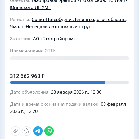
Объекты
Газопровод Уренгой - Новопсков
,
КС Лонг-
333,4 - 353,1. Замена труб. Лонг-
Юганского ЛПУМГ
Юганское ЛПУМГ» в составе стройки
КР ЛЧМГ для транспортировки
Регионы
Санкт-Петербург и Ленинградская область
,
Ямало-Ненецкий автономный округ
этансодержащего газа для нужд ООО
"Газпром трансгаз Югорск" (437/28)
Заказчик
АО «Газстройпром»
для нужд АО «Газстройпром»
Наименование ЭТП
312 662 968 ₽
Дата объявления
28 января 2026 г., 12:30
Дата и время окончания подачи заявок
03 февраля
2026 г., 12:20