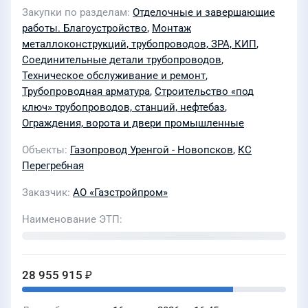
постоянных переездов на объектах
Закупки по разделам
Отделочные и завершающие
«Капитальный ремонт МГ Уренгой-
работы. Благоустройство
,
Монтаж
Новопсков, Ду 1400, инв. №000183,
металлоконструкций, трубопроводов, ЗРА, КИП
,
ремонтируемый участок км 685 - 718.
Соединительные детали трубопроводов
,
Техническое обслуживание и ремонт
,
Замена труб. Перегребненское
Трубопроводная арматура
,
Строительство «под
ЛПУМГ» и «Капитальный ремонт МГ
ключ» трубопроводов, станций, нефтебаз
,
Уренгой-Новопсков, Ду1400,
Ограждения, ворота и двери промышленные
ремонтируемый участок 714,790-
Объекты
Газопровод Уренгой - Новопсков
,
КС
730,450 (эксплуатационный км 718-
Перегребная
734), инв.№000183. Замена труб.
Перегребненское ЛПУМГ» в составе
Заказчик
АО «Газстройпром»
стройки КР ЛЧ МГ для
Наименование ЭТП
транспортировки этаносодержащего
газа ГТ Югорск (437/28) для нужд АО
«Газстройпром»
28 955 915 ₽