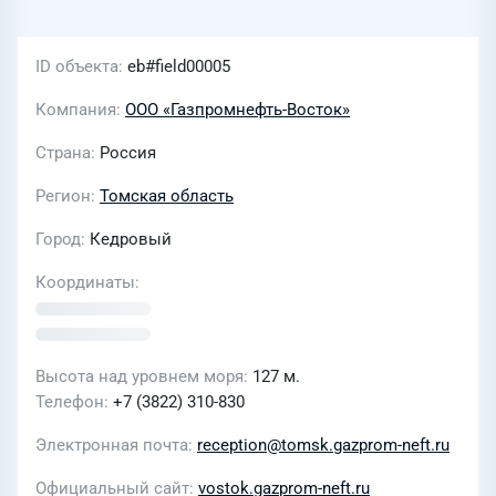
ID объекта
eb#field00005
Компания
ООО «Газпромнефть-Восток»
Страна
Россия
Регион
Томская область
Город
Кедровый
Координаты
Высота над уровнем моря
127 м.
Телефон
+7 (3822) 310-830
Электронная почта
reception@tomsk.gazprom-neft.ru
Официальный сайт
vostok.gazprom-neft.ru