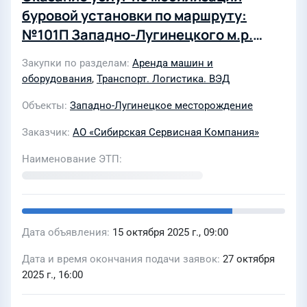
буровой установки по маршруту:
№101П Западно-Лугинецкого м.р.
(объект ООО "Газпромнефть-Восток")
Закупки по разделам
Аренда машин и
- вахтовый поселок Пионерный
оборудования
,
Транспорт. Логистика. ВЭД
(Томская область)
Объекты
Западно-Лугинецкое месторождение
Заказчик
АО «Сибирская Сервисная Компания»
Наименование ЭТП
Дата объявления
15 октября 2025 г., 09:00
Дата и время окончания подачи заявок
27 октября
2025 г., 16:00