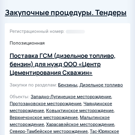
Закупочные процедуры. Тендеры
Регистрационный номер
Попозиционная
Поставка ГСМ (дизельное топливо,
бензин) для нужд ООО «Центр
Цементирования Скважин»
Закупки по разделам
Бензины
,
Дизельное топливо
Объекты
Западно-Лугинецкое месторождение
,
Протозановское месторождение
,
Чаяндинское
месторождение
,
Ковыктинское месторождение
,
Верхнечонское месторождение
,
Малыгинское
месторождение
,
Харасавэйское месторождение
,
Северо-Тамбейское месторождение
,
Тас-Юряхское