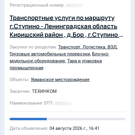
Регистрационный номер
Транспортные услуги по маршруту
г.Ступино - Ленинградская область
Киришский район , д.Бор , г.Ступино -
д.Бегоулево Ярославская область.
Закупки по разделам
Транспорт. Логистика. ВЭД
,
г.Ступино - Ленинградская область,
Грузовые автомобильные перевозки
,
Блочно-
г.Санкт Петербург - Мурманское
модульное оборудование
,
Тара и упаковка
шоссе 32 км для ООО "ТЕХИНКОМ"
промышленная
Объекты
Урманское месторождение
Заказчик
ТЕХИНКОМ
Наименование ЭТП
Дата объявления
04 августа 2026 г., 16:41