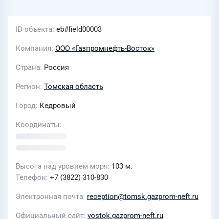
ID объекта
eb#field00003
Компания
ООО «Газпромнефть-Восток»
Страна
Россия
Регион
Томская область
Город
Кедровый
Координаты
Высота над уровнем моря
103 м.
Телефон
+7 (3822) 310-830
Электронная почта
reception@tomsk.gazprom-neft.ru
Официальный сайт
vostok.gazprom-neft.ru