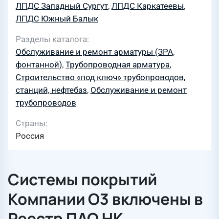
ЛПДС Западный Сургут
,
ЛПДС Каркатеевы
,
ЛПДС Южный Балык
Разделы каталога
Обслуживание и ремонт арматуры (ЗРА,
фонтанной)
,
Трубопроводная арматура
,
Строительство «под ключ» трубопроводов,
станций, нефтебаз
,
Обслуживание и ремонт
трубопроводов
Страны
Россия
Системы покрытий
Компании О3 включены в
Реестр ПАО НК