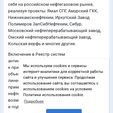
себя на российском нефтегазовом рынке,
реализуя проекты: Ямал СПГ, Амурский ГХК,
Нижнекамскнефтехим, Иркутский Завод
Полимеров ЗапСибНефтехим, Сибур,
Московский нефтеперерабатывающий завод,
Омский нефтеперерабатывающий завод,
Кольская верфь и многие другие.
Включение в Реестр систем
антикоррозионных покрытий, рекомендуемых
Мы используем cookies и сервисы
к применению при строительстве и ремонте
интернет-аналитики для корректной работы
объектов ПАО «НК «Роснефть» означает, что
сайта и улучшения сервиса. Продолжая
линейка материалов ТРИОКОР доступна для
использование сайта, вы соглашаетесь с
применения на самых ответственных объектах
использованием cookies на условиях
нефтегазового сектора, что открывает новые
Политики использования cookie.
возможности для наших партнеров
Подробнее
и подрядчиков.