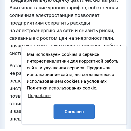
предварительную оценку фактических затрат.
Учитывая такие уровни тарифов, собственная
солнечная электростанция позволяет
предприятиям сократить расходы
на электроэнергию из сети и снизить риски,
связанные с ростом цен на энергоносители,
начав экономить уже в первые месяцы работы
системы.
Мы используем cookies и сервисы
интернет-аналитики для корректной работы
Установка солнечных панелей уже
сайта и улучшения сервиса. Продолжая
не рассматривается как экспериментальное
использование сайта, вы соглашаетесь с
решение. Это полноценный финансовый
использованием cookies на условиях
инструмент с чёткой экономической моделью,
Политики использования cookie.
позволяющий компаниям зафиксировать
Подробнее
стоимость киловатт-часа на ближайшие 30 лет
и защитить свой бюджет от постоянного роста
Согласен
внешних тарифов на электроэнергию.