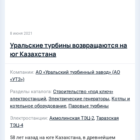
8 июня 2021
Уральские турбины возвращаются на
юг Казахстана
Компании
АО «Уральский турбинный завод» (АО
«УТЗ»)
Разделы каталога
Строительство «под ключ»
электростанций
,
Электрические генераторы
,
Котлы и
котельное оборудование
,
Паровые турбины
Электростанции
Акмолинская ТЭЦ-2
,
Таразская
ТЭЦ-4
58 лет назад на юге Казахстана, в древнейшем