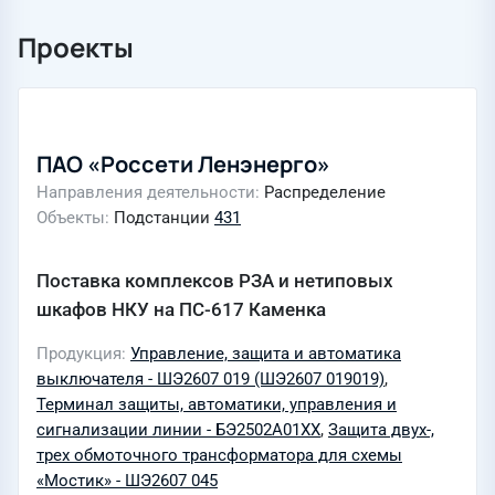
Проекты
ПАО «Россети Ленэнерго»
Направления деятельности
Распределение
Объекты
Подстанции
431
Поставка комплексов РЗА и нетиповых
шкафов НКУ на ПС-617 Каменка
Продукция
Управление, защита и автоматика
выключателя - ШЭ2607 019 (ШЭ2607 019019)
,
Терминал защиты, автоматики, управления и
сигнализации линии - БЭ2502А01ХХ
,
Защита двух-,
трех обмоточного трансформатора для схемы
«Мостик» - ШЭ2607 045