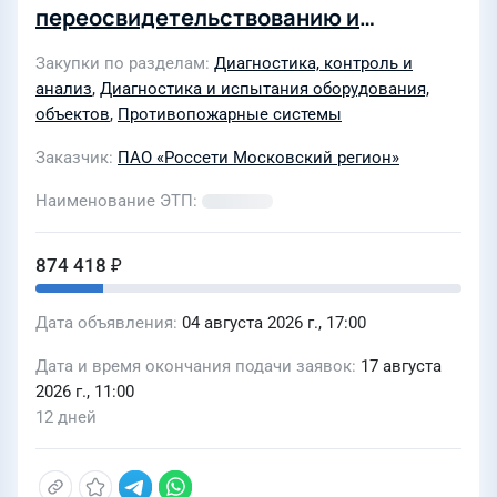
переосвидетельствованию и
перезарядке огнетушителей,
Закупки по разделам
Диагностика, контроль и
эксплуатируемых на объектах
анализ
,
Диагностика и испытания оборудования,
Московских высоковольтных сетей
объектов
,
Противопожарные системы
филиала ПАО «Россети Московский
Заказчик
ПАО «Россети Московский регион»
регион» в 2026 году
Наименование ЭТП
874 418 ₽
Дата объявления
04 августа 2026 г., 17:00
Дата и время окончания подачи заявок
17 августа
2026 г., 11:00
12 дней