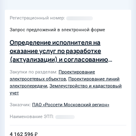
Регистрационный номер
Запрос предложений в электронной форме
Определение исполнителя на
оказание услуг по разработке
(актуализации) и согласованию
документации зеленых насаждений
Закупки по разделам
Проектирование
на земельные участки объектов ПАО
электросетевых объектов
,
Проектирование линий
«Россети Московский регион»
электропередачи
,
Землеустройство и кадастровый
учет
Заказчик
ПАО «Россети Московский регион»
Наименование ЭТП
4 162 596 ₽