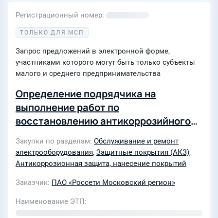
Регистрационный номер
ТОЛЬКО ДЛЯ МСП
Запрос предложений в электронной форме,
участниками которого могут быть только субъекты
малого и среднего предпринимательства
Определение подрядчика на
выполнение работ по
восстановлению антикоррозийного
покрытия опор ВЛ 110 кВ для нужд
Закупки по разделам
Обслуживание и ремонт
филиала ПАО «Россети Московский
электрооборудования
,
Защитные покрытия (АКЗ)
,
регион» - Новая Москва в 2027 г
Антикоррозионная защита, нанесение покрытий
Заказчик
ПАО «Россети Московский регион»
Наименование ЭТП