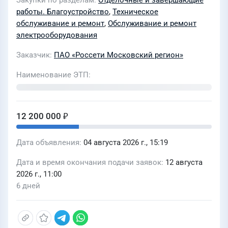
Закупки по разделам
Отделочные и завершающие
благоустройства, после выполнения
работы. Благоустройство
,
Техническое
аварийно-восстановительных работ
обслуживание и ремонт
,
Обслуживание и ремонт
по ремонту КЛ для нужд филиала
электрооборудования
"ПАО Россети Московский регион -
Заказчик
ПАО «Россети Московский регион»
Южные электрические сети в 2027г
Наименование ЭТП
12 200 000 ₽
Дата объявления
04 августа 2026 г., 15:19
Дата и время окончания подачи заявок
12 августа
2026 г., 11:00
6 дней