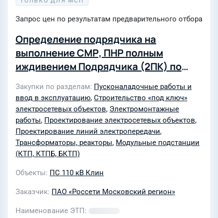
ТОЛЬКО ДЛЯ МСП
Запрос цен по результатам предварительного отбора
Определение подрядчика на
выполнение СМР, ПНР полным
иждивением Подрядчика (2ПК) по
титулу: Реконструкция ТП-6/0,4кВ
Закупки по разделам
Пусконаладочные работы и
1708 (замена трансформатора 160 кВА
ввод в эксплуатацию
,
Строительство «под ключ»
на трансформатор 400 кВА), ПС 181
электросетевых объектов
,
Электромонтажные
"Клин", в т.ч. ПИР, МО, Клинский р-н,
работы
,
Проектирование электросетевых объектов
,
Проектирование линий электропередачи
,
Ленинградское ш. для нужд филиала
Трансформаторы, реакторы
,
Модульные подстанции
ПАО «Россети Московский регион»
(КТП, КТПБ, БКТП)
Северные электрические сети
Объекты
ПС 110 кВ Клин
Заказчик
ПАО «Россети Московский регион»
Наименование ЭТП