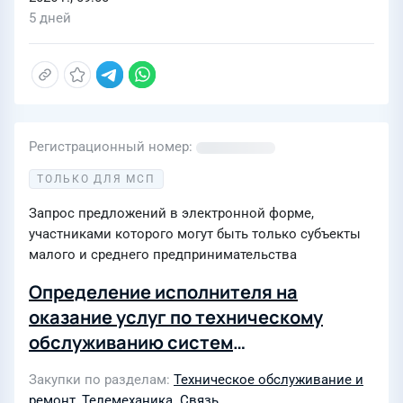
5 дней
Регистрационный номер
ТОЛЬКО ДЛЯ МСП
Запрос предложений в электронной форме,
участниками которого могут быть только субъекты
малого и среднего предпринимательства
Определение исполнителя на
оказание услуг по техническому
обслуживанию систем
гарантированного и бесперебойного
Закупки по разделам
Техническое обслуживание и
электропитания узлов связи ВЭС для
ремонт
,
Телемеханика. Связь