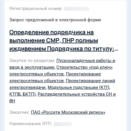
Регистрационный номер
Запрос предложений в электронной форме
Определение подрядчика на
выполнение СМР, ПНР полным
иждивением Подрядчика по титулу:
Строительство КТП-630-10/0,4 кВ,
Закупки по разделам
Пусконаладочные работы и
ЛЭП-10 кВ от ВЛ-10 кВ ф.2 с РТП-16 ПС
ввод в эксплуатацию
,
Строительство «под ключ»
529 «Сидорово», КРН-10 кВ, ЛР-10 кВ,
электросетевых объектов
,
Проектирование
узел учета, в т.ч. ПИР, МО, г.о.
электросетевых объектов
,
Проектирование линий
электропередачи
,
Модульные подстанции (КТП,
Ступино, д. Кишкино, тер. Кишкино-1
КТПБ, БКТП)
,
Распределительные устройства СН и
Ю8-24-302-208166(280441) (0,63 МВА;
ВН
0,021 км; 1 шт.(РУ); 1 т.у.; 3 шт.
Заказчик
ПАО «Россети Московский регион»
(прочие)) для нужд филиала ПАО
«Россети Московский регион» -
Наименование ЭТП
Южные электрические сети