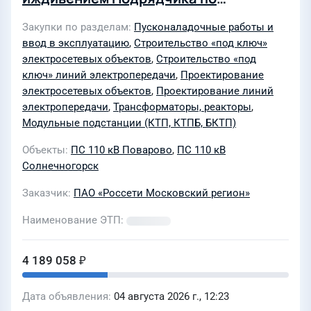
Солнечногорскому району по приказу
Закупки по разделам
Пусконаладочные работы и
2580 от 15.07.2026 г. (2 объекта:
ввод в эксплуатацию
,
Строительство «под ключ»
Строительство КЛ-0,4 кВ от
электросетевых объектов
,
Строительство «под
ТП-10/0,4кВ (сооруж. по дог. С8-26-
ключ» линий электропередачи
,
Проектирование
электросетевых объектов
,
Проектирование линий
302-245872(109699) от 12.03.2026),
электропередачи
,
Трансформаторы, реакторы
,
ПС 71 "Поварово", ВРЩ-0,4 кВ, в т.ч.
Модульные подстанции (КТП, КТПБ, БКТП)
ПИР, МО, Солнечногорский р-н, д.
Объекты
ПС 110 кВ Поварово
,
ПС 110 кВ
Хоругвино; Реконструкция
Солнечногорск
ТП-10/0,4кВ (замена ТП и
трансформатора 160 кВА на
Заказчик
ПАО «Россети Московский регион»
трансформатор 400 кВА), ПС 71
Наименование ЭТП
"Поварово", ВРЩ-0,4 кВ, в т.ч. ПИР, МО,
Солнечногорский р-н, д. Хоругвино)
4 189 058 ₽
для нужд филиала ПАО «Россети
Московский регион» Северные
Дата объявления
04 августа 2026 г., 12:23
электрические сети