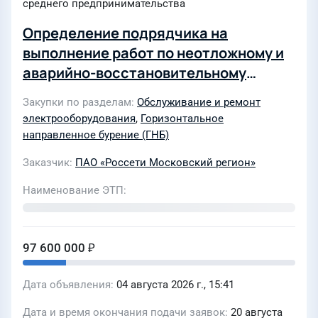
среднего предпринимательства
Определение подрядчика на
выполнение работ по неотложному и
аварийно-восстановительному
ремонту кабельных ЛЭП 0,4-35 кВ с
Закупки по разделам
Обслуживание и ремонт
применением метода ГНБ для нужд
электрооборудования
,
Горизонтальное
филиала ПАО «Россети Московский
направленное бурение (ГНБ)
регион» - Новая Москва в 2027г. (для
Заказчик
ПАО «Россети Московский регион»
заключения рамочного договора)
Наименование ЭТП
97 600 000 ₽
Дата объявления
04 августа 2026 г., 15:41
Дата и время окончания подачи заявок
20 августа