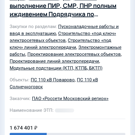
выполнение ПИР, СМР, ПНР полным
иждивением Подрядчика по
Солнечногорскому району по приказу
Закупки по разделам
Пусконаладочные работы и
2580 от 15.07.2026 г. (2 объекта:
ввод в эксплуатацию
,
Строительство «под ключ»
Строительство ВЛИ-0,38 кВ от
электросетевых объектов
,
Строительство «под
ТП-10/0,4кВ (сооруж. по дог. С8-25-
ключ» линий электропередачи
,
Электромонтажные
работы
,
Проектирование электросетевых объектов
,
302-227788(389523) от 03.09.2025),
Проектирование линий электропередачи
,
ПС 71 "Поварово", ВРЩ-0,4 кВ, в т.ч.
Модульные подстанции (КТП, КТПБ, БКТП)
ПИР, МО, Солнечногорский р-н, д.
Объекты
ПС 110 кВ Поварово
,
ПС 110 кВ
Радумля; Реконструкция ТП-10/0,4кВ
Солнечногорск
(сооруж. по дог. С8-25-302-
227788(389523) от 03.09.2025 -
Заказчик
ПАО «Россети Московский регион»
замена трансформатора 160кВА на
Наименование ЭТП
трансформатор 400кВА), ПС 71
"Поварово", ВРЩ-0,4 кВ, в т.ч. ПИР, МО,
1 674 401 ₽
Солнечногорский р-н, д. Радумля)