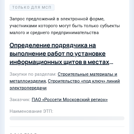
ТОЛЬКО ДЛЯ МСП
Запрос предложений в электронной форме,
участниками которого могут быть только субъекты
малого и среднего предпринимательства
Определение подрядчика на
выполнение работ по установке
информационных щитов в местах
прохождения КЛ 110-500кВ для нужд
Закупки по разделам
Строительные материалы и
Московских высоковольтных сетей -
металлоизделия
,
Строительство «под ключ» линий
филиала ПАО «Россети Московский
электропередачи
регион» на 2027г
Заказчик
ПАО «Россети Московский регион»
Наименование ЭТП