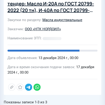
тендер: Масло И-20А по ГОСТ 20799-
2022 (20 тн), И-40А по ГОСТ 20799-
2022 (20 тн), MVI-2 по СТО 00149765-
Закупки по разделу
Масла индустриальные
017-2022 (20 тн), HVI/VHVI-8 по СТО
00149765-017-2022 (20 тн) . Авто
Заказчик
ООО «НТК НОРДОИЛ»
налив
Наименование ЭТП
Дата объявления
13 декабря 2024 г., 00:00
Дата и время окончания подачи заявок
17 декабря
2024 г., 00:00
Показаны записи
1-3
из
3