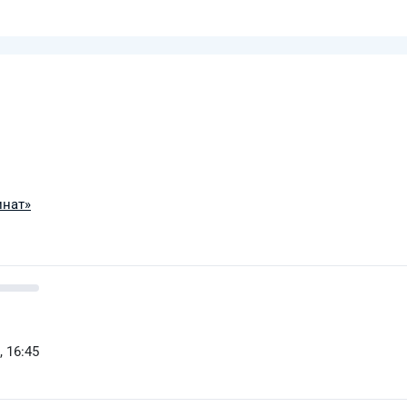
инат»
, 16:45