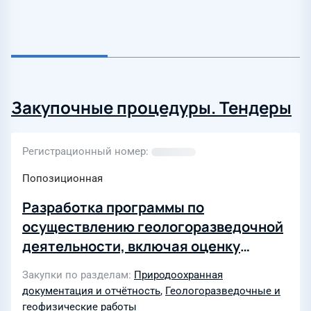
Закупочные процедуры. Тендеры
Регистрационный номер
Попозиционная
Разработка программы по
осуществлению геологоразведочной
деятельности, включая оценку
воздействия на окружающую среду в
Закупки по разделам
Природоохранная
границах Северо-Врангелевского
документация и отчётность
,
Геологоразведочные и
участка недр
геофизические работы